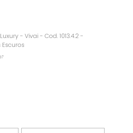
ury - Vivai - Cod. 1013.4.2 -
s Escuros
07