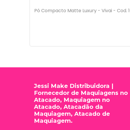
Pó Compacto Matte Luxury - Vivai - Cod. 1
Jessi Make Distribuidora |
Fornecedor de Maquiagens no
Atacado, Maquiagem no
Atacado, Atacadão da
Maquiagem, Atacado de
Maquiagem.