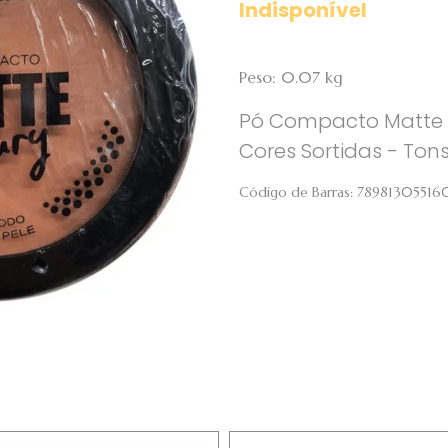
Indisponível
Peso: 0.07 kg
Pó Compacto Matte Lux
Cores Sortidas - Ton
Código de Barras:
78981305516