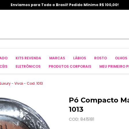
Enviamos para Todo o Brasil! Pedido Mínimo R$ 100,00!
CADO
KITS REVENDA
MARCAS
LÁBIOS
ROSTO
OLHOS
CÉIS
ELETRÔNICOS
PRODUTOS CORPORAIS
MEU PRIMEIRO P
xury - Vivai - Cod. 1013
Pó Compacto Mat
1013
COD: 8415181