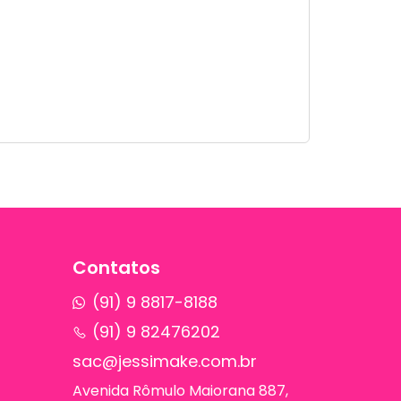
Contatos
(91) 9 8817-8188
(91) 9 82476202
sac@jessimake.com.br
Avenida Rômulo Maiorana 887,