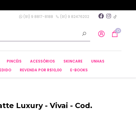
(91) 9 8817-8188
(91) 9 82476202
0
PINCÉIS
ACESSÓRIOS
SKINCARE
UNHAS
EDIDO
REVENDA POR R$10,00
E-BOOKS
te Luxury - Vivai - Cod.