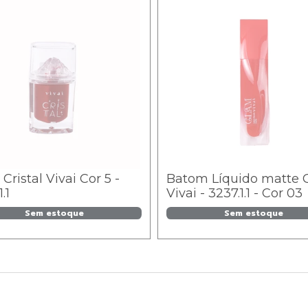
 Cristal Vivai Cor 5 -
Batom Líquido matte 
.1
Vivai - 3237.1.1 - Cor 03
Sem estoque
Sem estoque