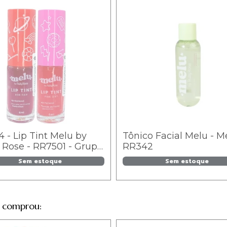
/4 - Lip Tint Melu by
Tônico Facial Melu - M
Rose - RR7501 - Grupo
RR342
79
Sem estoque
Sem estoque
 comprou: