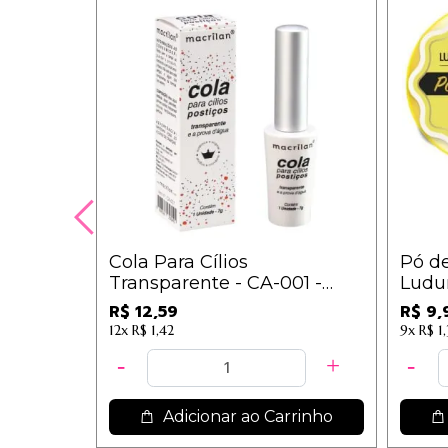
Cola Para Cílios
Pó d
Transparente - CA-001 -
Ludu
Macrilan
R$ 12,59
R$ 9,
12x
R$ 1,42
9x
R$ 1
Adicionar ao Carrinho