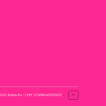
093005, Belém-Pa / CNPJ 32749864000105