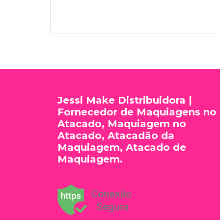
Jessi Make Distribuidora |
Fornecedor de Maquiagens no
Atacado, Maquiagem no
Atacado, Atacadão da
Maquiagem, Atacado de
Maquiagem.