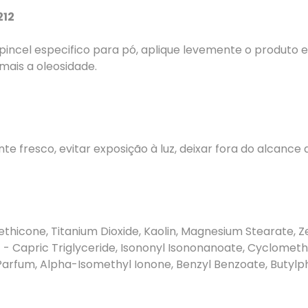
212
um pincel especifico para pó, aplique levemente o produt
mais a oleosidade.
resco, evitar exposição à luz, deixar fora do alcance d
imethicone, Titanium Dioxide, Kaolin, Magnesium Stearate,
c - Capric Triglyceride, Isononyl Isononanoate, Cyclometh
 Parfum, Alpha-Isomethyl Ionone, Benzyl Benzoate, Butylp