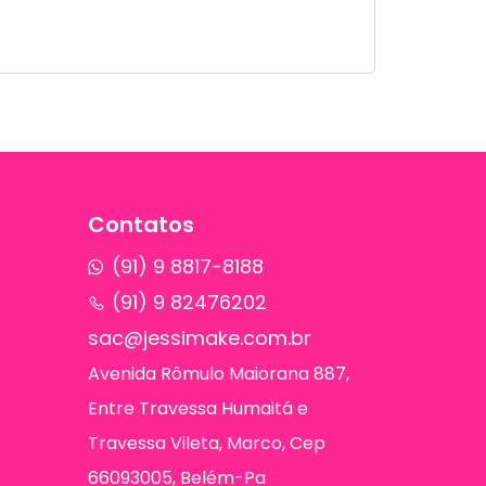
Contatos
(91) 9 8817-8188
(91) 9 82476202
sac@jessimake.com.br
Avenida Rômulo Maiorana 887,
Entre Travessa Humaitá e
Travessa Vileta, Marco, Cep
66093005, Belém-Pa