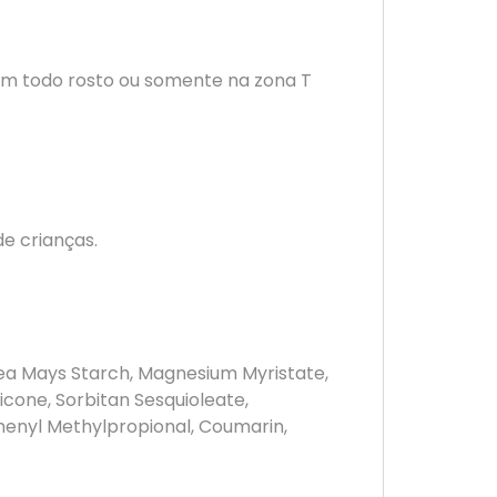
o em todo rosto ou somente na zona T
e crianças.
 Zea Mays Starch, Magnesium Myristate,
icone, Sorbitan Sesquioleate,
henyl Methylpropional, Coumarin,