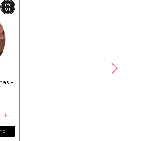
32
%
has -
nho