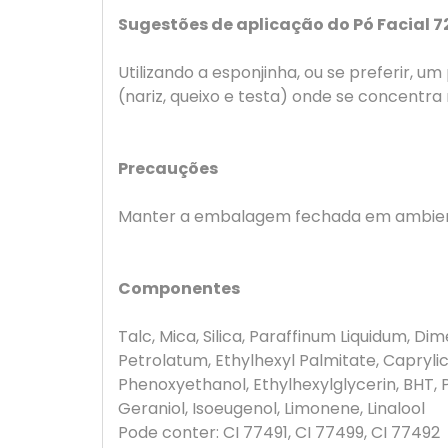
Sugestões de aplicação do Pó Facial 7
Utilizando a esponjinha, ou se preferir, 
(nariz, queixo e testa) onde se concentra 
Precauções
Manter a embalagem fechada em ambiente f
Componentes
Talc, Mica, Silica, Paraffinum Liquidum, D
Petrolatum, Ethylhexyl Palmitate, Capryli
Phenoxyethanol, Ethylhexylglycerin, BHT,
Geraniol, Isoeugenol, Limonene, Linalool
Pode conter: CI 77491, CI 77499, CI 77492