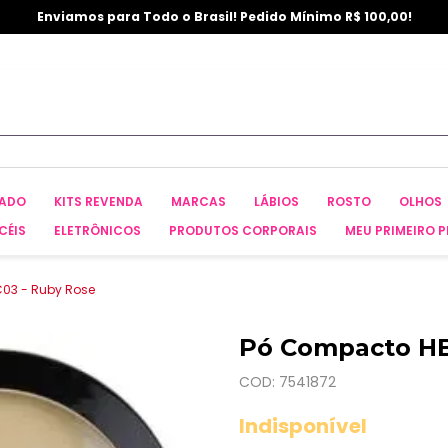
Enviamos para Todo o Brasil! Pedido Mínimo R$ 100,00!
CADO
KITS REVENDA
MARCAS
LÁBIOS
ROSTO
OLHOS
CÉIS
ELETRÔNICOS
PRODUTOS CORPORAIS
MEU PRIMEIRO P
C03 - Ruby Rose
Pó Compacto HB
COD: 7541872
Indisponível