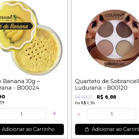
e Banana 10g –
Quarteto de Sobrancel
rana - B00024
Ludurana - B00120
90
R$ 6,88
R$ 10,17
,39
6x
R$ 1,36
Adicionar ao Carrinho
Adicionar ao Carri