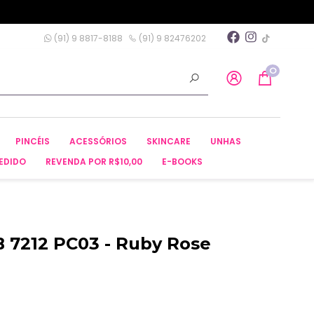
(91) 9 8817-8188
(91) 9 82476202
0
PINCÉIS
ACESSÓRIOS
SKINCARE
UNHAS
EDIDO
REVENDA POR R$10,00
E-BOOKS
 7212 PC03 - Ruby Rose