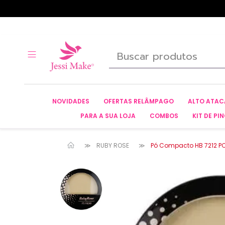
NOVIDADES
OFERTAS RELÂMPAGO
ALTO ATA
PARA A SUA LOJA
COMBOS
KIT DE PIN
RUBY ROSE
Pó Compacto HB 7212 P