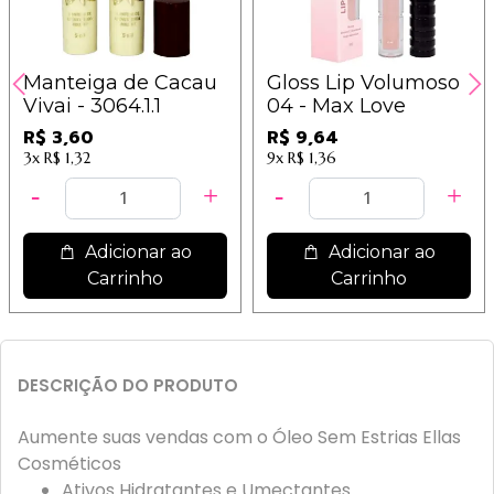
Manteiga de Cacau
Gloss Lip Volumoso
Vivai - 3064.1.1
04 - Max Love
R$ 3,60
R$ 9,64
3x
R$ 1,32
9x
R$ 1,36
Adicionar ao
Adicionar ao
Carrinho
Carrinho
DESCRIÇÃO DO PRODUTO
Aumente suas vendas com o Óleo Sem Estrias Ellas
Cosméticos
Ativos Hidratantes e Umectantes