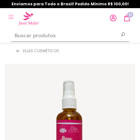
Enviamos para Todo o Brasil! Pedido Mínimo R$ 100,00!
0
ELLAS COSMÉTICOS