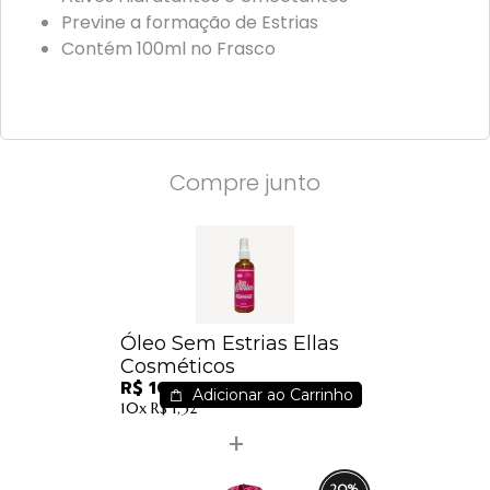
Previne a formação de Estrias
Contém 100ml no Frasco
Compre junto
Óleo Sem Estrias Ellas
Cosméticos
R$ 10,20
Adicionar ao Carrinho
10x
R$ 1,32
20
%