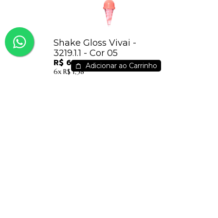
Shake Gloss Vivai -
3219.1.1 - Cor 05
R$ 6,99
Adicionar ao Carrinho
6x
R$ 1,38
R$ 35,98
até
12x
de
R$ 4,06
Compre junto
Contatos
(91) 9 8817-8188
(91) 9 82476202