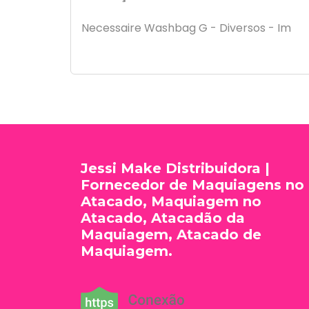
Necessaire Washbag G - Diversos - Im
Jessi Make Distribuidora |
Fornecedor de Maquiagens no
Atacado, Maquiagem no
Atacado, Atacadão da
Maquiagem, Atacado de
Maquiagem.