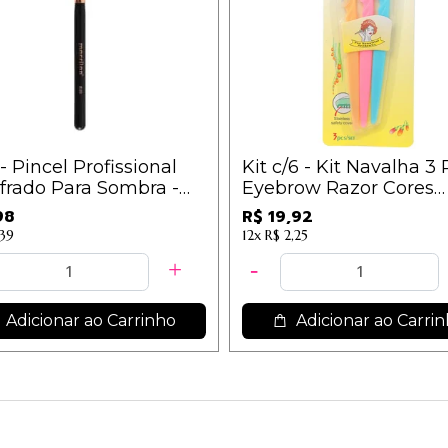
- Pincel Profissional
Kit c/6 - Kit Navalha 3
frado Para Sombra -
Eyebrow Razor Cores
lan - Linha Rosé
Sortidas - IM / 3,32
98
R$ 19,92
,39
12x
R$ 2,25
Adicionar ao Carrinho
Adicionar ao Carri