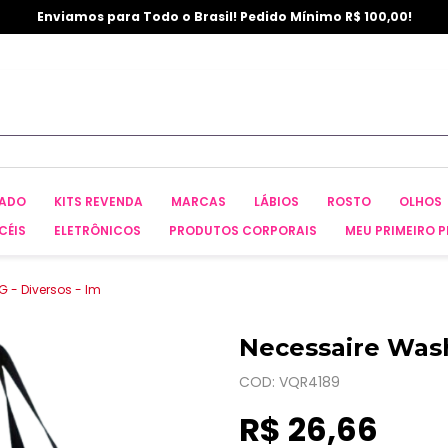
Enviamos para Todo o Brasil! Pedido Mínimo R$ 100,00!
CADO
KITS REVENDA
MARCAS
LÁBIOS
ROSTO
OLHOS
CÉIS
ELETRÔNICOS
PRODUTOS CORPORAIS
MEU PRIMEIRO P
 - Diversos - Im
Necessaire Wash
COD: VQR4189
R$ 26,66