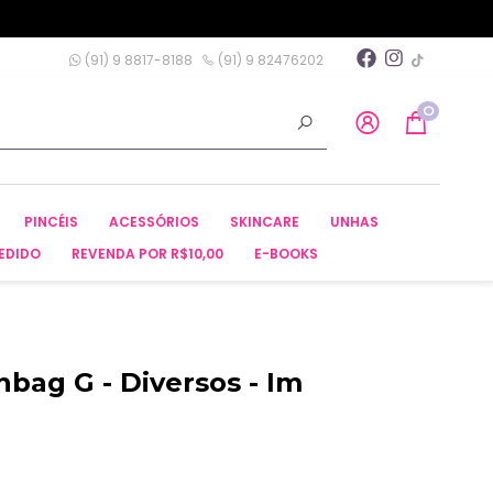
(91) 9 8817-8188
(91) 9 82476202
0
PINCÉIS
ACESSÓRIOS
SKINCARE
UNHAS
EDIDO
REVENDA POR R$10,00
E-BOOKS
bag G - Diversos - Im