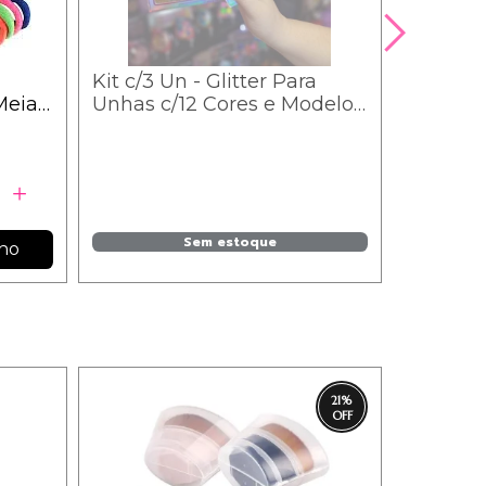
Kit c/3 Un - Glitter Para
Meia
Unhas c/12 Cores e Modelos
99
Sortidas - IM
Sem estoque
nho
21
%