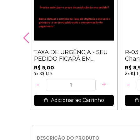
TAXA DE URGÊNCIA - SEU
R-03 
PEDIDO FICARÁ EM
Chan
PRIMEIRO NA ESTEIRA DE
Macri
R$ 5,00
R$ 8,
SEPARAÇÃO
5x
R$ 1,15
8x
R$ 1
Adicionar ao Carrinho
DESCRIÇÃO DO PRODUTO