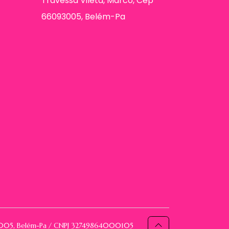
Travessa Vileta, Marco, Cep
66093005, Belém-Pa
093005, Belém-Pa / CNPJ 32749864000105