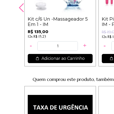
Kit c/6 Un -Massageador 5
Kit P
Em 1 - IM
IM - 
R$ 135,00
R$ 19
12x
R$ 15,23
12x
R$ 1
Adicionar ao Carrinho
Quem comprou este produto, também