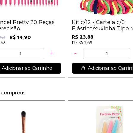
incel Pretty 20 Peças
Kit c/12 - Cartela c/6
Precisão
Elástico/xuxinha Tipo 
Cores Sortidas - IM / 1,
R$ 23,88
R$ 14,90
,00
12x
R$ 2,69
,68
Adicionar ao Carrinho
Adicionar ao Carri
 comprou: