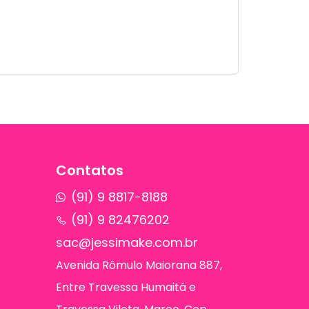
Contatos
(91) 9 8817-8188
(91) 9 82476202
sac@jessimake.com.br
Avenida Rômulo Maiorana 887,
Entre Travessa Humaitá e