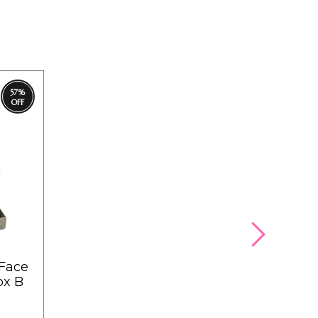
57
%
 Face
ox B