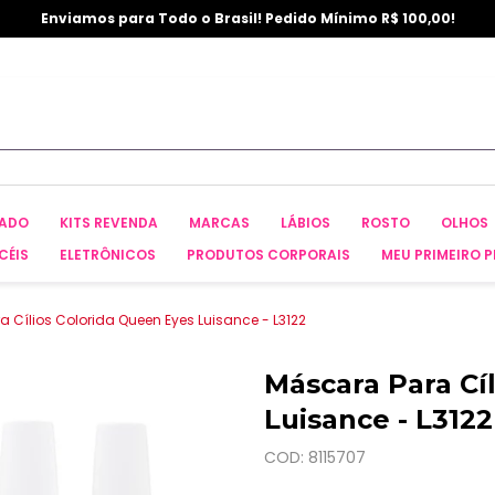
Enviamos para Todo o Brasil! Pedido Mínimo R$ 100,00!
CADO
KITS REVENDA
MARCAS
LÁBIOS
ROSTO
OLHOS
CÉIS
ELETRÔNICOS
PRODUTOS CORPORAIS
MEU PRIMEIRO P
 Cílios Colorida Queen Eyes Luisance - L3122
Máscara Para Cí
Luisance - L3122
COD: 8115707