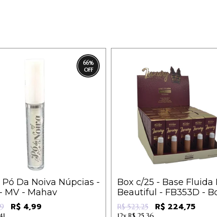
66
%
 Pó Da Noiva Núpcias -
Box c/25 - Base Fluida
- MV - Mahav
Beautiful - FB353D - B
R$ 4,99
R$ 224,75
79
R$ 523,25
41
12x
R$ 25,36