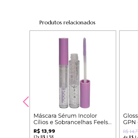
Produtos relacionados
Máscara Sérum Incolor
Gloss
Cílios e Sobrancelhas Feels
GPN 
Mood Ruby Rose - HB512
R$ 13,99
R$ 14,
12x
R$ 1,58
4x
R$ 1,