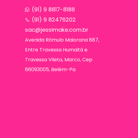
(91) 9 8817-8188
(91) 9 82476202
sac@jessimake.com.br
Avenida Rômulo Maiorana 887,
Entre Travessa Humaitá e
Travessa Vileta, Marco, Cep
66093005, Belém-Pa