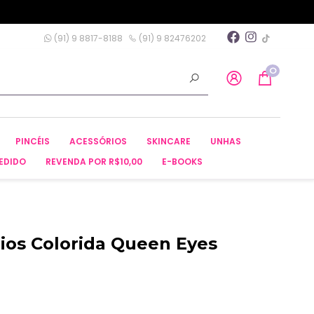
(91) 9 8817-8188
(91) 9 82476202
0
PINCÉIS
ACESSÓRIOS
SKINCARE
UNHAS
EDIDO
REVENDA POR R$10,00
E-BOOKS
lios Colorida Queen Eyes