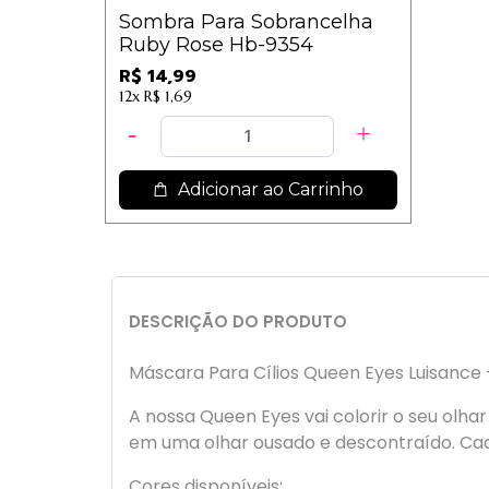
Sombra Para Sobrancelha
Ruby Rose Hb-9354
R$ 14,99
12x
R$ 1,69
Adicionar ao Carrinho
DESCRIÇÃO DO PRODUTO
Máscara Para Cílios Queen Eyes Luisance 
A nossa Queen Eyes vai colorir o seu olh
em uma olhar ousado e descontraído. Cad
Cores disponíveis: