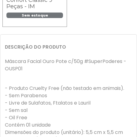
Confort Classic 9
Peças - IM
Sem estoque
DESCRIÇÃO DO PRODUTO
Máscara Facial Ouro Pote c/50g #SuperPoderes -
OUSP01
- Produto Cruelty Free (não testado em animais).
- Sem Parabenos
- Livre de Sulafatos, Ftalatos e Lauril
- Sem sal
- Oil Free
Contém 01 unidade
Dimensões do produto (unitário): 5,5 cm x 5,5 cm