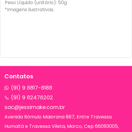
Peso Líquido (unitário): 50g
*Imagens ilustrativas.
Contatos
(91) 9 8817-8188
(91) 9 82476202
sac@jessimake.com.br
Avenida Rômulo Maiorana 887, Entre Travessa
Humaitá e Travessa Vileta, Marco, Cep 66093005,