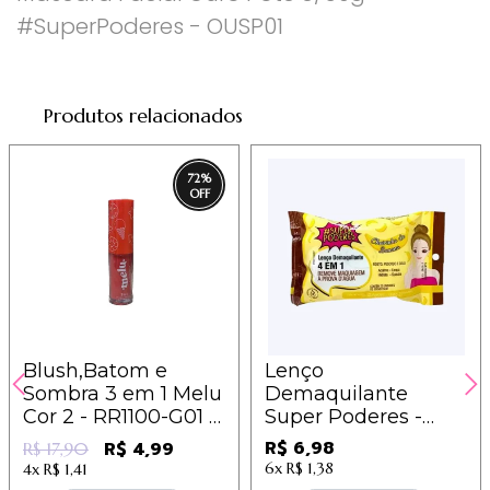
#SuperPoderes - OUSP01
Produtos relacionados
72
%
Blush,Batom e
Lenço
Sombra 3 em 1 Melu
Demaquilante
Cor 2 - RR1100-G01 -
Super Poderes -
Ruby Rose - Sem
LDSP06 - Banana
R$ 6,98
R$ 4,99
R$ 17,90
Troca
6x
R$ 1,38
4x
R$ 1,41