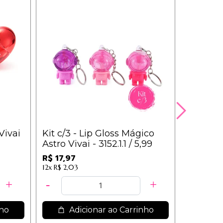
Vivai
Kit c/3 - Lip Gloss Mágico
Box c/3
Astro Vivai - 3152.1.1 / 5,99
Vivai - 3
R$ 17,97
R$ 214,
12x
R$ 2,03
12x
R$ 24,17
nho
Adicionar ao Carrinho
Ad