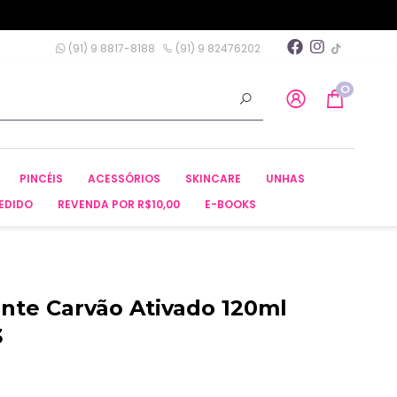
(91) 9 8817-8188
(91) 9 82476202
0
PINCÉIS
ACESSÓRIOS
SKINCARE
UNHAS
EDIDO
REVENDA POR R$10,00
E-BOOKS
nte Carvão Ativado 120ml
3