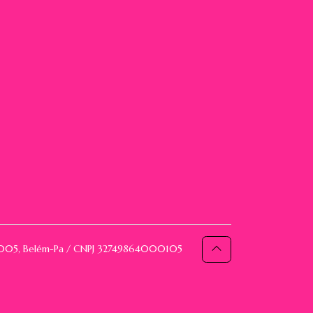
093005, Belém-Pa / CNPJ 32749864000105