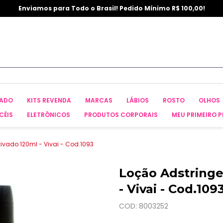
Enviamos para Todo o Brasil! Pedido Mínimo R$ 100,00!
CADO
KITS REVENDA
MARCAS
LÁBIOS
ROSTO
OLHOS
CÉIS
ELETRÔNICOS
PRODUTOS CORPORAIS
MEU PRIMEIRO P
ivado 120ml - Vivai - Cod.1093
Loção Adstringe
- Vivai - Cod.109
COD: 8003252