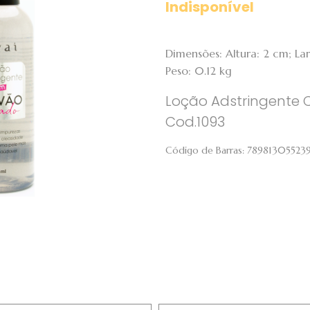
Indisponível
Dimensões: Altura: 2 cm; L
Peso: 0.12 kg
Loção Adstringente C
Cod.1093
Código de Barras:
78981305523