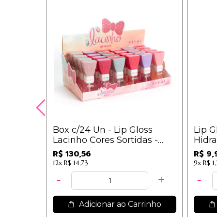
Box c/24 Un - Lip Gloss
Lip G
Lacinho Cores Sortidas -
Hidra 
3098.1.1 - Vivai / 5,43
Vivai
R$ 130,56
R$ 9,
12x
R$ 14,73
9x
R$ 1
Adicionar ao Carrinho