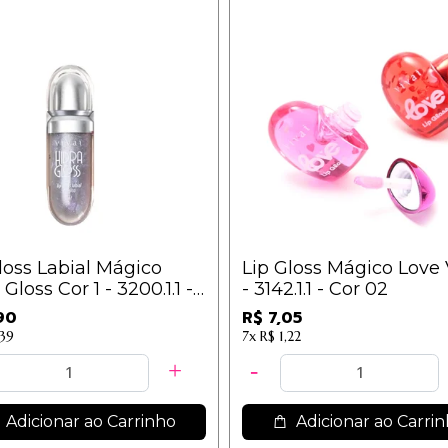
loss Labial Mágico
Lip Gloss Mágico Love 
Gloss Cor 1 - 3200.1.1 -
- 3142.1.1 - Cor 02
90
R$ 7,05
,39
7x
R$ 1,22
Adicionar ao Carrinho
Adicionar ao Carri