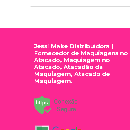
Jessi Make Distribuidora |
Fornecedor de Maquiagens no
Atacado, Maquiagem no
Atacado, Atacadão da
Maquiagem, Atacado de
Maquiagem.