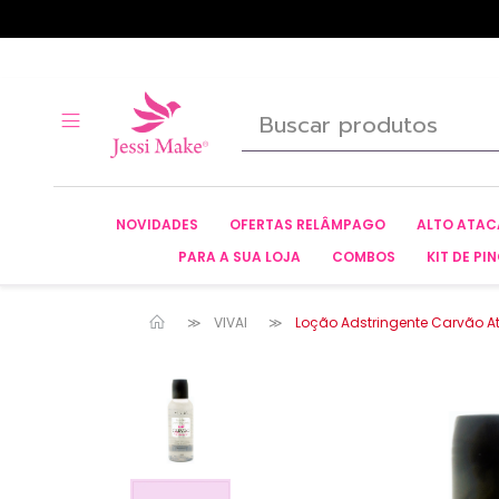
NOVIDADES
OFERTAS RELÂMPAGO
ALTO ATA
PARA A SUA LOJA
COMBOS
KIT DE PIN
VIVAI
Loção Adstringente Carvão At