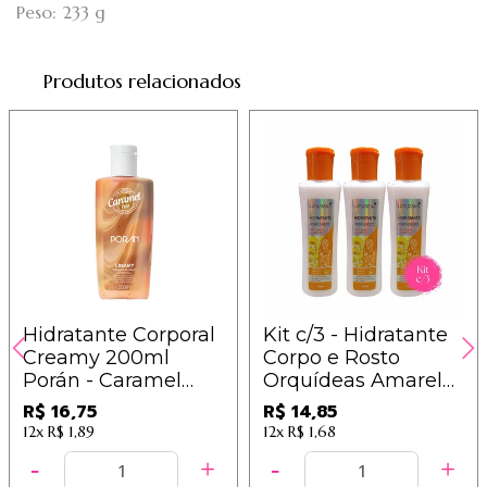
Peso: 233 g
Produtos relacionados
Hidratante Corporal
Kit c/3 - Hidratante
Creamy 200ml
Corpo e Rosto
Porán - Caramel
Orquídeas Amarelas
Pop
135ml Ludurana -
R$ 16,75
R$ 14,85
B00426
12x
R$ 1,89
12x
R$ 1,68