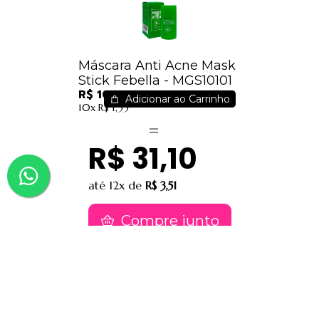
Máscara Anti Acne Mask
Stick Febella - MGS10101
R$ 10,26
Adicionar ao Carrinho
10x
R$ 1,33
R$ 31,10
até
12x
de
R$ 3,51
Compre junto
Contatos
(91) 9 8817-8188
(91) 9 82476202