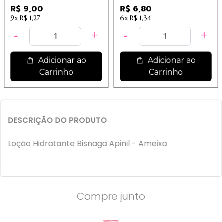
MELANCIA
R$ 9,00
R$ 6,80
9x
R$ 1,27
6x
R$ 1,34
Adicionar ao
Adicionar ao
Carrinho
Carrinho
DESCRIÇÃO DO PRODUTO
Loção Hidratante Bisnaga Apinil - Ameixa
Compre junto