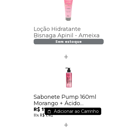
Loção Hidratante
Bisnaga Apinil - Ameixa
Sem estoque
Sabonete Pump 160ml
Morango + Ácido
R$ 11,79
Hialurônico Porán
Adicionar ao Carrinho
11x
R$ 1,42