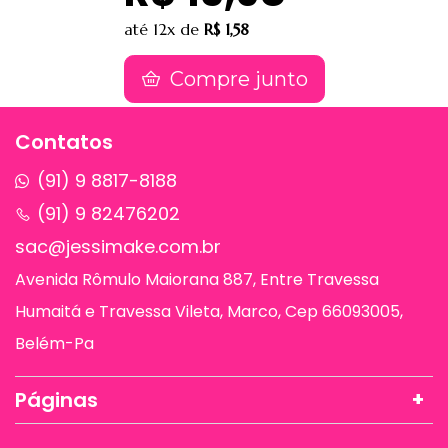
até
12x
de
R$ 1,58
Compre junto
Contatos
(91) 9 8817-8188
(91) 9 82476202
sac@jessimake.com.br
Avenida Rômulo Maiorana 887, Entre Travessa
Humaitá e Travessa Vileta, Marco, Cep 66093005,
Belém-Pa
Páginas