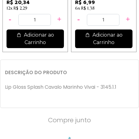
6,78
06
R$ 20,34
R$ 6,99
12x
R$ 2,29
6x
R$ 1,38
Adicionar ao
Adicionar ao
Carrinho
Carrinho
DESCRIÇÃO DO PRODUTO
Lip Gloss Splash Cavalo Marinho Vivai - 3145.1.1
Compre junto