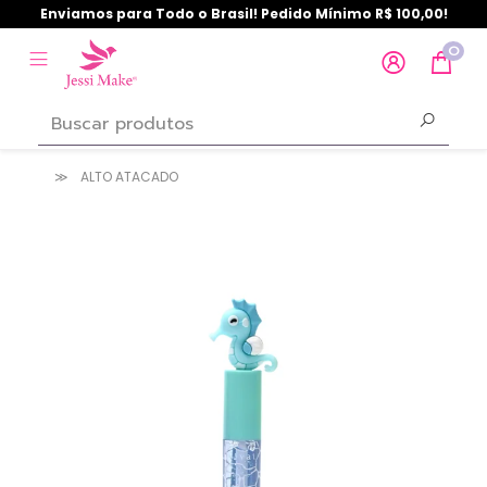
Enviamos para Todo o Brasil! Pedido Mínimo R$ 100,00!
0
ALTO ATACADO