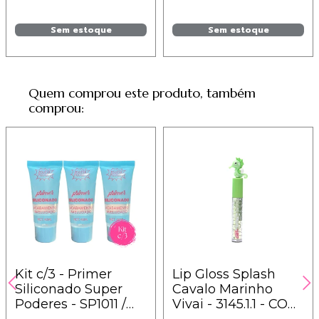
ionar ao
Adicionar ao
Sem e
rinho
Carrinho
Quem comprou este produto, também
comprou:
Kit c/3 - Primer
Lip Gloss Splash
Siliconado Super
Cavalo Marinho
Poderes - SP1011 /
Vivai - 3145.1.1 - COR