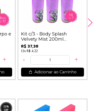
rpo e
Kit c/3 - Body Splash
Paleta 
Velvety Mist 200ml
Tá On 
0408
Ludurana - B00305
R$ 37,38
R$ 12,99
12x
R$ 4,22
12x
R$ 1,47
nho
Adicionar ao Carrinho
Ad
32
%