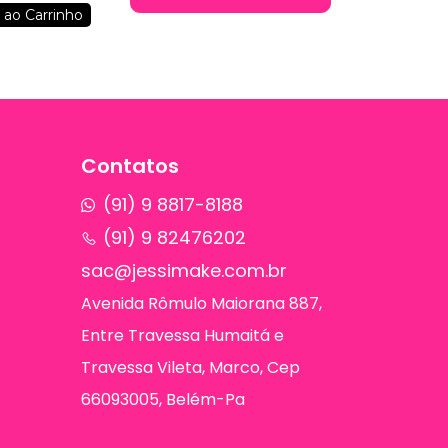
Dermachem
 ao Carrinho
Contatos
(91) 9 8817-8188
(91) 9 82476202
sac@jessimake.com.br
Avenida Rômulo Maiorana 887,
Entre Travessa Humaitá e
Travessa Vileta, Marco, Cep
66093005, Belém-Pa