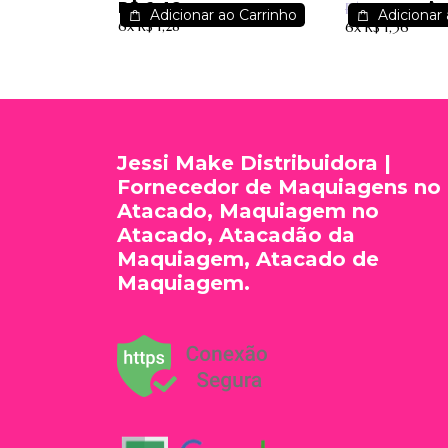
R$ 6,49
R$ 
Super Poderes -
Ludurana -
R$ 10,17
Adicionar ao Carrinho
Adicionar 
6x
R$ 1,28
6x
R$ 1,36
SP953-01
Jessi Make Distribuidora |
Fornecedor de Maquiagens no
Atacado, Maquiagem no
Atacado, Atacadão da
Maquiagem, Atacado de
Maquiagem.