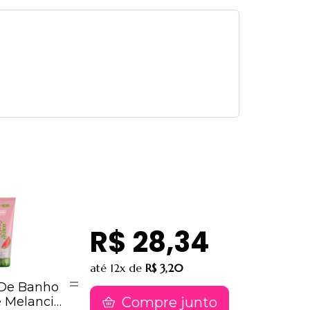
R$ 28,34
até
12x
de
R$ 3,20
De Banho
e Melancia
Compre junto