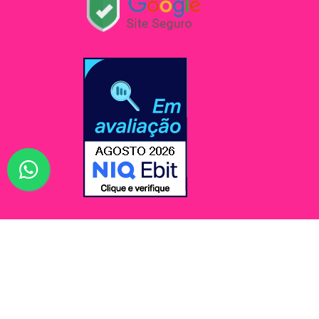
© Jessi Make Distribuidora / Avenida Rômulo Maio