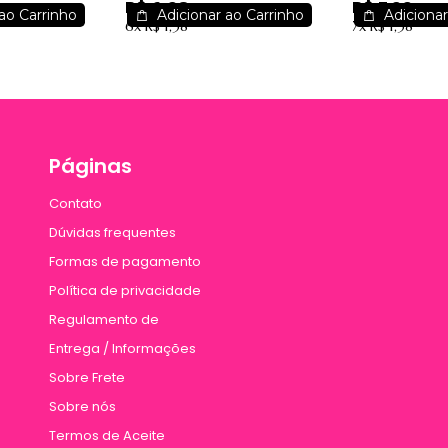
R$ 6,98
R$ 7,99
6,88
 B00120
LDSP01 - Colágeno
100ml - 
ao Carrinho
Adicionar ao Carrinho
Adicionar
6x
R$ 1,38
7x
R$ 1,38
Pêssego
Páginas
Contato
Dúvidas frequentes
Formas de pagamento
Política de privacidade
Regulamento de
Entrega / Informações
Sobre Frete
Sobre nós
Termos de Aceite