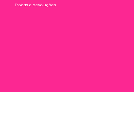
Trocas e devoluções
rana 887, Entre Travessa Humaitá e Travessa Vileta, Marco, Cep 66