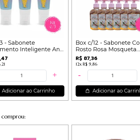
/3 - Sabonete
Box c/12 - Sabonete Co
mento Inteligente Anti
Rosto Rosa Mosqueta
has Niacinamida
250ml Ludurana - B0
,47
R$ 87,36
r Poderes
,21
12x
R$ 9,86
Adicionar ao Carrinho
Adicionar ao Carri
 comprou: