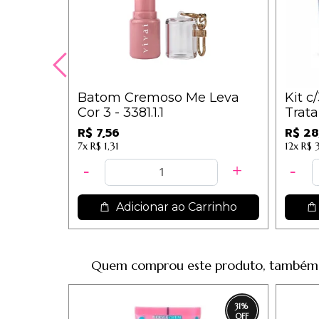
Batom Cremoso Me Leva
Kit c
Cor 3 - 3381.1.1
Trata
Manc
R$ 7,56
R$ 28
Supe
7x
R$ 1,31
12x
R$ 3
Adicionar ao Carrinho
Quem comprou este produto, também
31
%