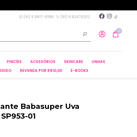
(91) 9 8817-8188
(91) 9 82476202
0
PINCÉIS
ACESSÓRIOS
SKINCARE
UNHAS
EDIDO
REVENDA POR R$10,00
E-BOOKS
ante Babasuper Uva
 SP953-01