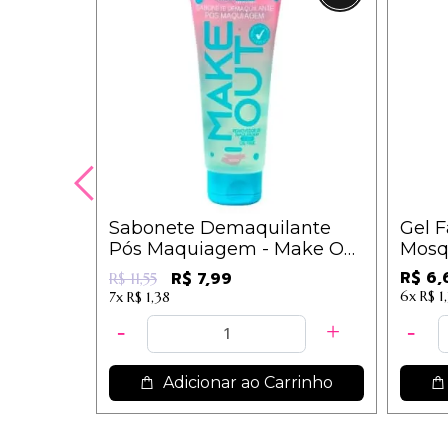
Sabonete Demaquilante
Gel F
Pós Maquiagem - Make Out
Mosq
- Dermachem
Der
R$ 6,
R$ 7,99
R$ 11,55
6x
R$ 1
7x
R$ 1,38
Adicionar ao Carrinho