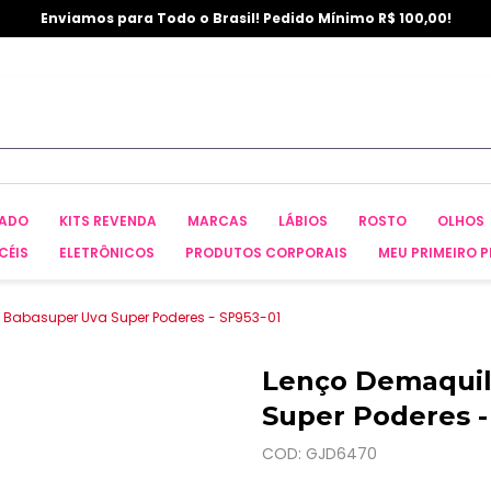
Enviamos para Todo o Brasil! Pedido Mínimo R$ 100,00!
CADO
KITS REVENDA
MARCAS
LÁBIOS
ROSTO
OLHOS
CÉIS
ELETRÔNICOS
PRODUTOS CORPORAIS
MEU PRIMEIRO P
 Babasuper Uva Super Poderes - SP953-01
Lenço Demaquil
Super Poderes -
COD: GJD6470