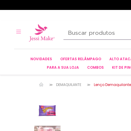
NOVIDADES
OFERTAS RELÂMPAGO
ALTO ATA
PARA A SUA LOJA
COMBOS
KIT DE PIN
DEMAQUILANTE
Lenço Demaquilante