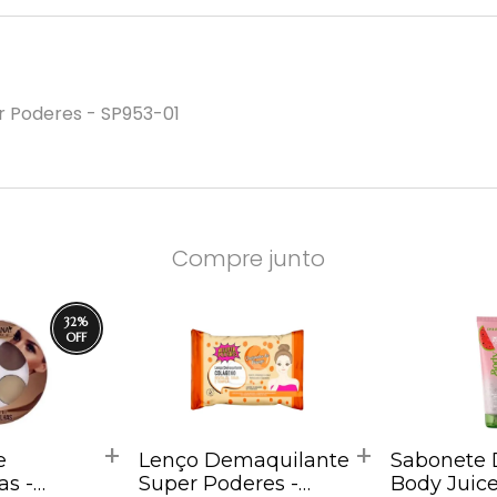
 Poderes - SP953-01
Compre junto
32
%
e
Lenço Demaquilante
Sabonete 
as -
Super Poderes -
Body Juic