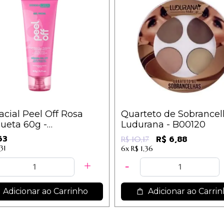
acial Peel Off Rosa
Quarteto de Sobrancel
ueta 60g -
Ludurana - B00120
machem
63
R$ 6,88
R$ 10,17
,31
6x
R$ 1,36
Adicionar ao Carrinho
Adicionar ao Carri