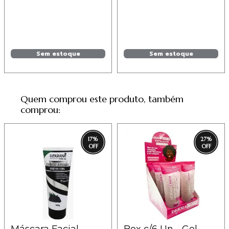
Sem estoque
Sem estoque
Quem comprou este produto, também
comprou:
17
%
27
%