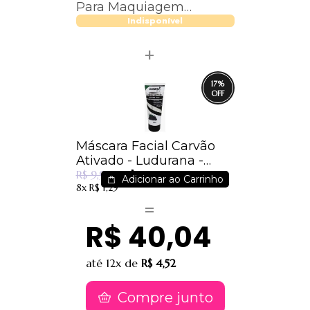
Para Maquiagem
Macrilan
Indisponível
17
%
Máscara Facial Carvão
Ativado - Ludurana -
R$ 8,32
B00107
R$ 9,99
Adicionar ao Carrinho
8x
R$ 1,29
R$ 40,04
até
12x
de
R$ 4,52
Compre junto