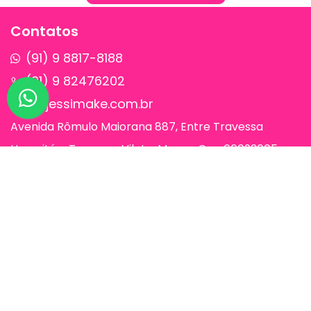
Contatos
(91) 9 8817-8188
(91) 9 82476202
sac@jessimake.com.br
Avenida Rômulo Maiorana 887, Entre Travessa
Humaitá e Travessa Vileta, Marco, Cep 66093005,
Belém-Pa
Páginas
Jessi Make Distribuidora | Fornecedor
de Maquiagens no Atacado,
Maquiagem no Atacado, Atacadão da
Maquiagem, Atacado de Maquiagem.