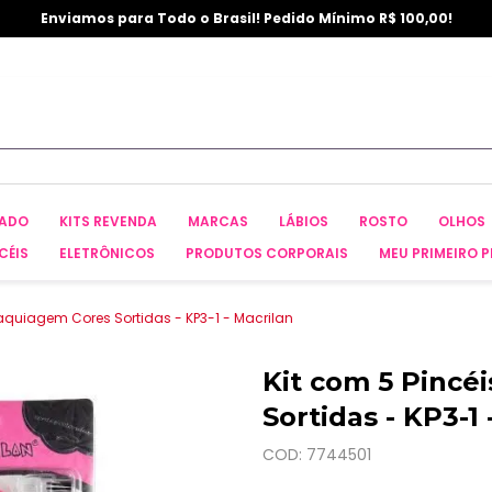
Enviamos para Todo o Brasil! Pedido Mínimo R$ 100,00!
CADO
KITS REVENDA
MARCAS
LÁBIOS
ROSTO
OLHOS
CÉIS
ELETRÔNICOS
PRODUTOS CORPORAIS
MEU PRIMEIRO P
aquiagem Cores Sortidas - KP3-1 - Macrilan
Kit com 5 Pincé
Sortidas - KP3-1 
COD: 7744501