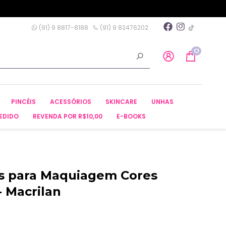
(91) 9 8817-8188
(91) 9 82476202
0
PINCÉIS
ACESSÓRIOS
SKINCARE
UNHAS
EDIDO
REVENDA POR R$10,00
E-BOOKS
is para Maquiagem Cores
- Macrilan