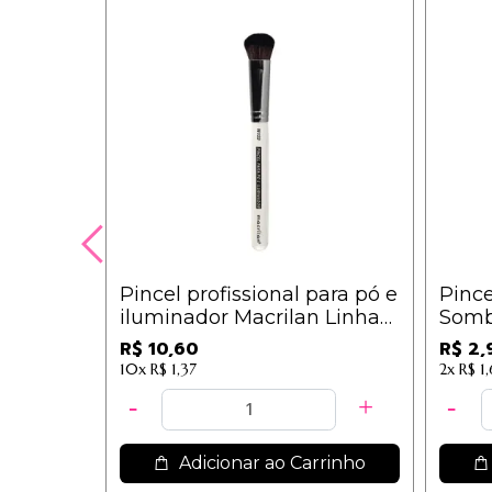
Pincel profissional para pó e
Pince
iluminador Macrilan Linha
Somb
W - W122
R$ 10,60
R$ 2,
10x
R$ 1,37
2x
R$ 1,
Adicionar ao Carrinho