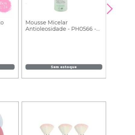
to
Mousse Micelar
Antioleosidade - PH0566 -
Phállebeauty
Sem estoque