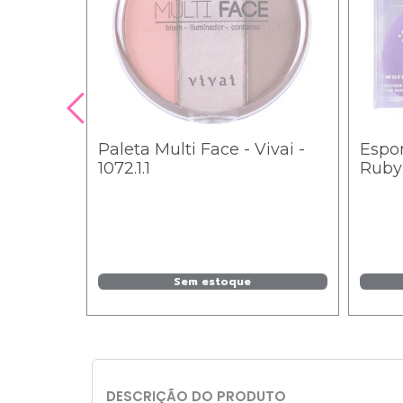
Cabelo
Paleta Multi Face - Vivai -
Espon
1072.1.1
Ruby
Sem estoque
rrinho
DESCRIÇÃO DO PRODUTO