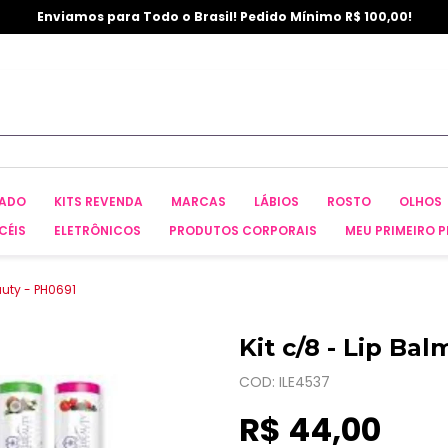
Enviamos para Todo o Brasil! Pedido Mínimo R$ 100,00!
CADO
KITS REVENDA
MARCAS
LÁBIOS
ROSTO
OLHOS
CÉIS
ELETRÔNICOS
PRODUTOS CORPORAIS
MEU PRIMEIRO P
auty - PH0691
Kit c/8 - Lip Ba
COD: ILE4537
R$ 44,00