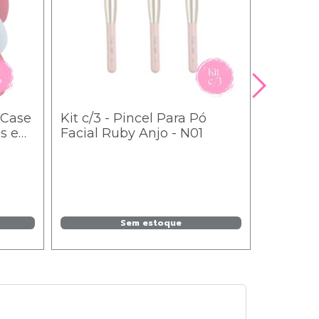
 Case
Kit c/3 - Pincel Para Pó
os e
Facial Ruby Anjo - N01
Sem estoque