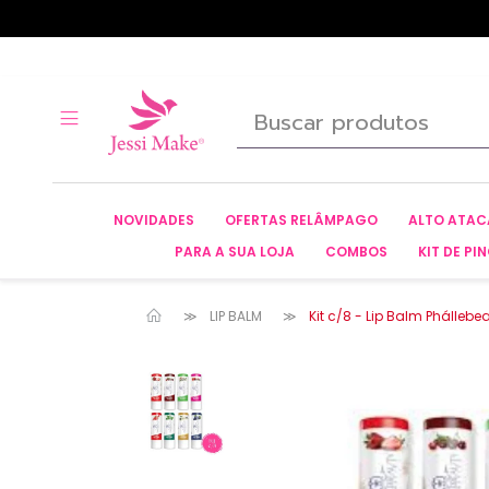
NOVIDADES
OFERTAS RELÂMPAGO
ALTO ATA
PARA A SUA LOJA
COMBOS
KIT DE PIN
LIP BALM
Kit c/8 - Lip Balm Phállebe