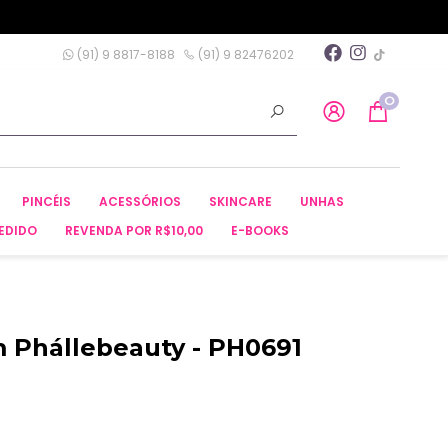
(91) 9 8817-8188
(91) 9 82476202
0
PINCÉIS
ACESSÓRIOS
SKINCARE
UNHAS
EDIDO
REVENDA POR R$10,00
E-BOOKS
lm Phállebeauty - PH0691