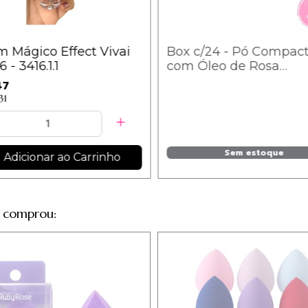
 Mágico Effect Vivai
Box c/24 - Pó Compac
 - 3416.1.1
com Óleo de Rosa
Mosqueta Cores 1 a 4
47
Ludurana - ECO-001
31
Sem estoque
Adicionar ao Carrinho
 comprou: