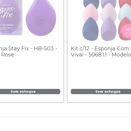
ja Stay Fix - HB-S03 -
Kit c/12 - Esponja Com
 Rose
Vivai - 5068.1.1 - Model
Cores Sortidos / 4,05
Sem estoque
Sem estoque