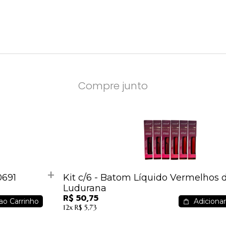
Compre junto
0691
Kit c/6 - Batom Líquido Vermelhos 
Ludurana
R$ 50,75
ao Carrinho
Adicionar
12x
R$ 5,73