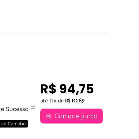
R$ 94,75
até
12x
de
R$ 10,69
de Sucesso
Compre junto
 ao Carrinho