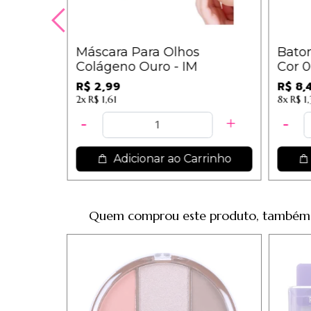
 Leva
Máscara Para Olhos
Batom
Colágeno Ouro - IM
Cor 06
R$ 2,99
R$ 8,
2x
R$ 1,61
8x
R$ 1,
rrinho
Adicionar ao Carrinho
Quem comprou este produto, também