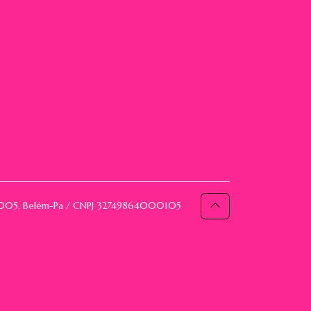
093005, Belém-Pa / CNPJ 32749864000105