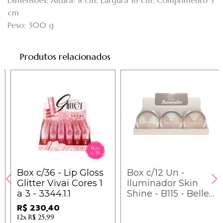
Dimensões: Altura: 8 cm; Largura 16 cm; Comprimento 3
cm
Peso: 300 g
Produtos relacionados
Box c/36 - Lip Gloss
Box c/12 Un -
Glitter Vivai Cores 1
Iluminador Skin
a 3 - 3344.1.1
Shine - B115 - Belle
Angel
R$ 230,40
12x
R$ 25,99