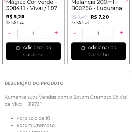
Mágico Cor Verde -
Melancia 200ml -
3084.1.1 - Vivai / 1,87
B00286 - Ludurana
R$ 5,28
R$ 7,20
R$ 9,49
5x
R$ 1,22
7x
R$ 1,24
Adicionar ao
Adicionar ao
Carrinho
Carrinho
DESCRIÇÃO DO PRODUTO
Aumente suas Vendas com o Batom Cremoso Só Vai
de Vivai - 3197.1.1
Para Loja de 10
Batom Cremoso