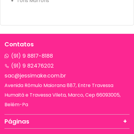
Tons Marrons
Contatos
(91) 9 8817-8188
(91) 9 82476202
sac@jessimake.com.br
Avenida Rômulo Maiorana 887, Entre Travessa
Humaitá e Travessa Vileta, Marco, Cep 66093005,
Belém-Pa
Páginas