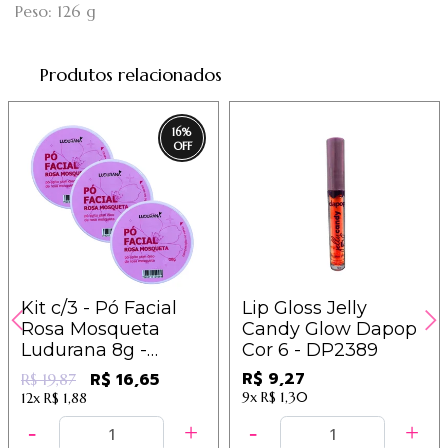
Peso: 126 g
Produtos relacionados
16
%
Kit c/3 - Pó Facial
Lip Gloss Jelly
Rosa Mosqueta
Candy Glow Dapop
Ludurana 8g -
Cor 6 - DP2389
B00280 / 6,62
R$ 9,27
R$ 16,65
R$ 19,87
9x
R$ 1,30
12x
R$ 1,88