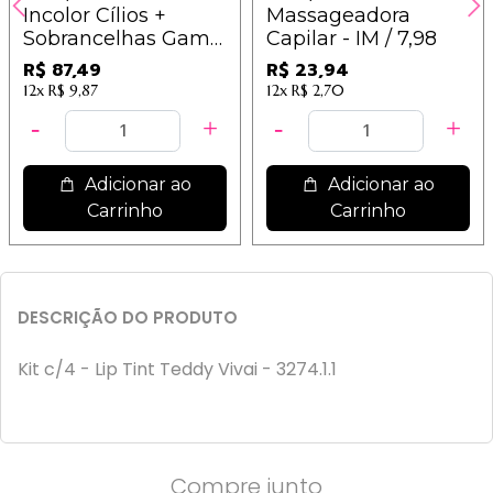
Incolor Cílios +
Massageadora
Sobrancelhas Game
Capilar - IM / 7,98
On - Ruby Rose -
R$ 87,49
R$ 23,94
HB509
12x
R$ 9,87
12x
R$ 2,70
Adicionar ao
Adicionar ao
Carrinho
Carrinho
DESCRIÇÃO DO PRODUTO
Kit c/4 - Lip Tint Teddy Vivai - 3274.1.1
Compre junto