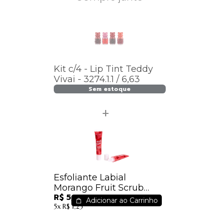
Kit c/4 - Lip Tint Teddy
Vivai - 3274.1.1 / 6,63
Sem estoque
Esfoliante Labial
Morango Fruit Scrub
R$ 5,31
Vivai - 3105.1.1
Adicionar ao Carrinho
5x
R$ 1,23