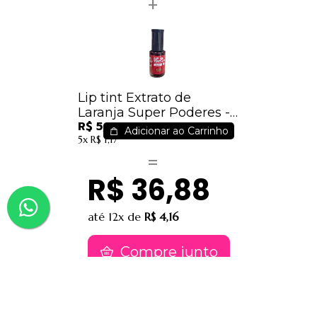
Lip tint Extrato de
Laranja Super Poderes -
R$ 5,05
LTSPEL01 / BIJOU
Adicionar ao Carrinho
5x
R$ 1,17
R$ 36,88
até
12x
de
R$ 4,16
Compre junto
Contatos