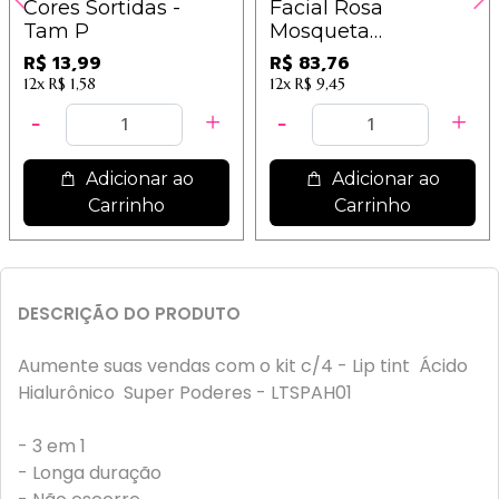
Cores Sortidas -
Facial Rosa
Tam P
Mosqueta
Phállebeauty
R$ 13,99
R$ 83,76
PH0559 / 6,98
12x
R$ 1,58
12x
R$ 9,45
Adicionar ao
Adicionar ao
Carrinho
Carrinho
DESCRIÇÃO DO PRODUTO
Aumente suas vendas com o kit c/4 - Lip tint Ácido
Hialurônico Super Poderes - LTSPAH01
- 3 em 1
- Longa duração