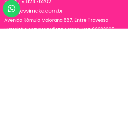
(91) 9 82476202
sac@jessimake.com.br
Avenida Rômulo Maiorana 887, Entre Travessa
Humaitá e Travessa Vileta, Marco, Cep 66093005,
Belém-Pa
Páginas
Jessi Make Distribuidora | Fornecedor
de Maquiagens no Atacado,
Maquiagem no Atacado, Atacadão da
Maquiagem, Atacado de Maquiagem.