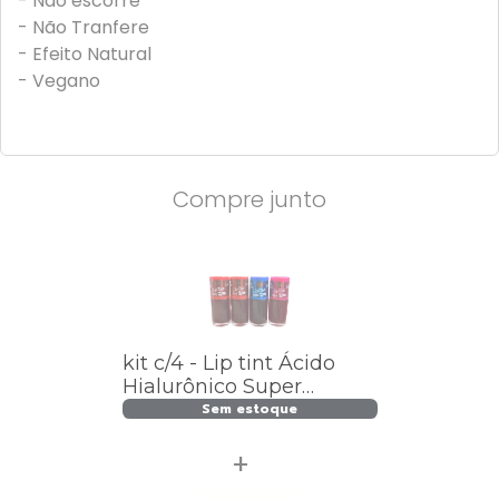
- Não escorre
- Não Tranfere
- Efeito Natural
- Vegano
Compre junto
kit c/4 - Lip tint Ácido
Hialurônico Super
Poderes - LTSPAH01 /
Sem estoque
4,64