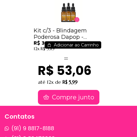
Kit c/3 - Blindagem
Poderosa Dapop -
R$ 34,50
DP2267 / 9,35
Adicionar ao Carrinho
12x
R$ 3,89
R$ 53,06
até
12x
de
R$ 5,99
Compre junto
Contatos
(91) 9 8817-8188