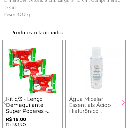
Dimensões: Altura: 8 cm; Largura 10 cm; Comprimento
15 cm
Peso: 100 g
Produtos relacionados
Kit c/3 - Lenço
Água Micelar
Demaquilante
Essentials Ácido
Super Poderes -
Hialurônico
LDSP02 - Melancia /
#SuperPoderes -
R$ 16,80
5,60
AHAH01
12x
R$ 1,90