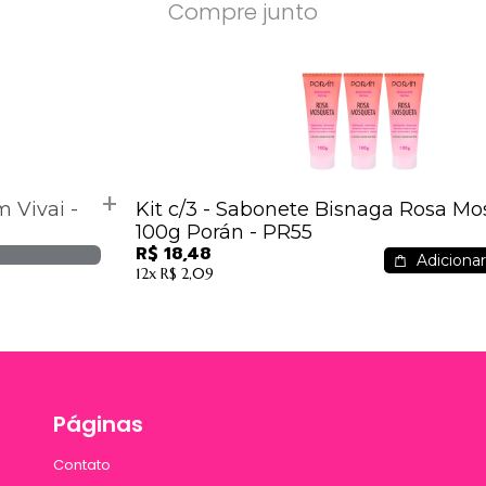
Compre junto
 Vivai -
Kit c/3 - Sabonete Bisnaga Rosa M
100g Porán - PR55
R$ 18,48
Adicionar
12x
R$ 2,09
Páginas
Contato