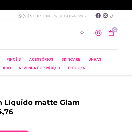
(91) 9 8817-8188
(91) 9 82476202
0
PINCÉIS
ACESSÓRIOS
SKINCARE
UNHAS
EDIDO
REVENDA POR R$10,00
E-BOOKS
m Líquido matte Glam
4,76