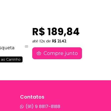
R$ 189,84
até
12x
de
R$ 21,42
osqueta
Compre junto
 ao Carrinho
Contatos
(91) 9 8817-8188