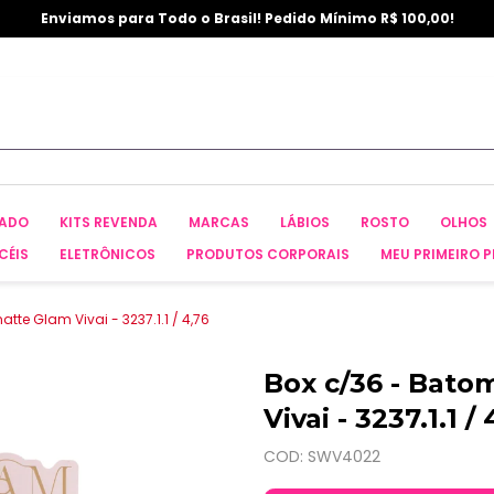
Enviamos para Todo o Brasil! Pedido Mínimo R$ 100,00!
CADO
KITS REVENDA
MARCAS
LÁBIOS
ROSTO
OLHOS
CÉIS
ELETRÔNICOS
PRODUTOS CORPORAIS
MEU PRIMEIRO P
tte Glam Vivai - 3237.1.1 / 4,76
Box c/36 - Bato
Vivai - 3237.1.1 / 
COD: SWV4022