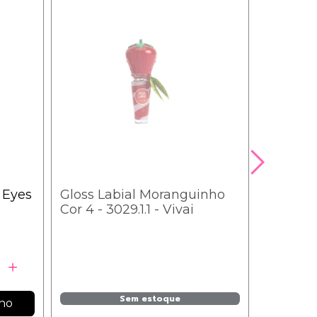
 Eyes
Gloss Labial Moranguinho
Lip Glos
Cor 4 - 3029.1.1 - Vivai
Vivai - 3
Sem estoque
nho