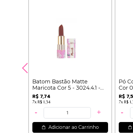
Batom Bastão Matte
Pó C
Maricota Cor 5 - 3024.4.1 -
Cor 02
Vivai
R$ 7,74
R$ 7,
7x
R$ 1,34
7x
R$ 1,
Adicionar ao Carrinho