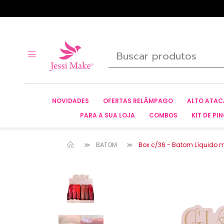
NOVIDADES
OFERTAS RELÂMPAGO
ALTO ATA
PARA A SUA LOJA
COMBOS
KIT DE PIN
BATOM
Box c/36 - Batom Líquido ma