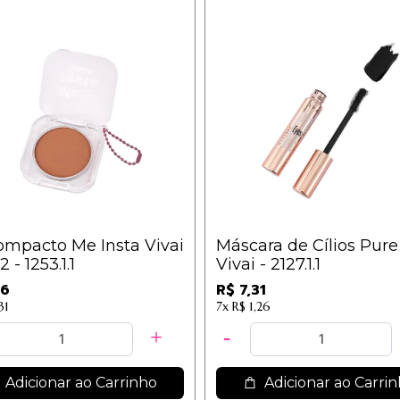
ompacto Me Insta Vivai
Máscara de Cílios Pure
 - 1253.1.1
Vivai - 2127.1.1
56
R$ 7,31
31
7x
R$ 1,26
Adicionar ao Carrinho
Adicionar ao Carri