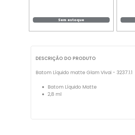
Sem estoque
rrinho
DESCRIÇÃO DO PRODUTO
Batom Líquido matte Glam Vivai - 3237.1.1
Batom Líquido Matte
2,8 ml