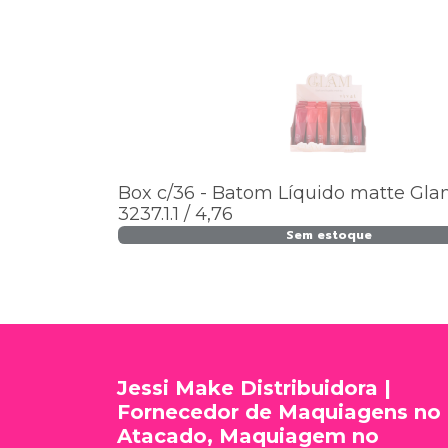
Box c/36 - Batom Líquido matte Glam
3237.1.1 / 4,76
Sem estoque
Jessi Make Distribuidora |
Fornecedor de Maquiagens no
Atacado, Maquiagem no