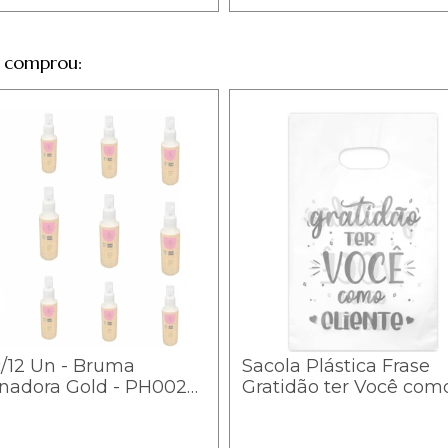
 comprou:
/12 Un - Bruma
Sacola Plástica Frase
inadora Gold - PH0024
Gratidão ter Você com
lleBeauty
Cliente- Branca - 20x3
com 10 peças