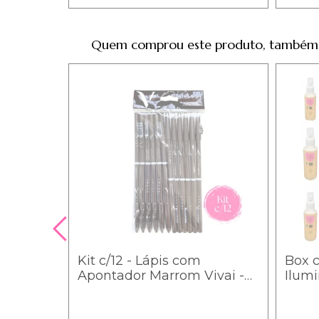
Quem comprou este produto, também
Bisnaga
Kit c/12 - Lápis com
Box c
g Porán
Apontador Marrom Vivai -
Ilum
2040.1.4 / 1,12
- Phá