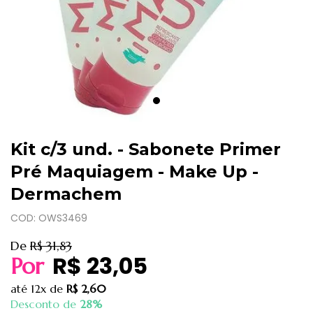
Kit c/3 und. - Sabonete Primer
Pré Maquiagem - Make Up -
Dermachem
COD: OWS3469
De
R$ 31,83
R$ 23,05
Por
até
12x
de
R$ 2,60
Desconto de
28%