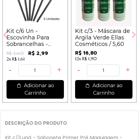
Kit c/6 Un -
Kit c/3 - Máscara de
Escovinha Para
Argila Verde Ellas
Sobrancelhas -
Cosméticos / 5,60
Cores Sortidas - IM
R$ 16,80
R$ 2,99
R$ 3,60
12x
R$ 1,90
2x
R$ 1,61
Adicionar ao
Adicionar ao
Carrinho
Carrinho
DESCRIÇÃO DO PRODUTO
Kit c/3 und. - Sabonete Primer Pré Maquiagem -