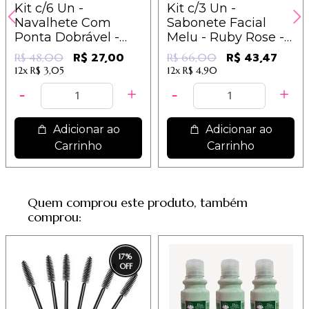
Kit c/6 Un -
Kit c/3 Un -
Navalhete Com
Sabonete Facial
Ponta Dobrável -
Melu - Ruby Rose -
Cartela com 3 und -
RR4401
R$ 27,00
R$ 43,47
R$ 48,00
R$ 66,00
IM / R$ 4,50
12x
R$ 3,05
12x
R$ 4,90
Adicionar ao
Adicionar ao
Carrinho
Carrinho
Quem comprou este produto, também
comprou:
17
%