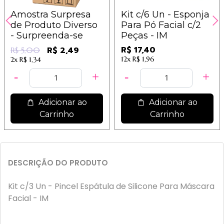
Amostra Surpresa
Kit c/6 Un - Esponja
de Produto Diverso
Para Pó Facial c/2
- Surpreenda-se
Peças - IM
R$ 17,40
R$ 2,49
R$ 5,00
12x
R$ 1,96
2x
R$ 1,34
Adicionar ao
Adicionar ao
Carrinho
Carrinho
DESCRIÇÃO DO PRODUTO
Kit c/3 Un - Pincel Espátula de Silicone Para Máscara
Facial - IM