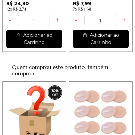
Dermachem
R$ 24,30
R$ 7,99
12x
R$ 2,74
7x
R$ 1,38
Adicionar ao
Adicionar ao
Carrinho
Carrinho
Quem comprou este produto, também
comprou:
50
%