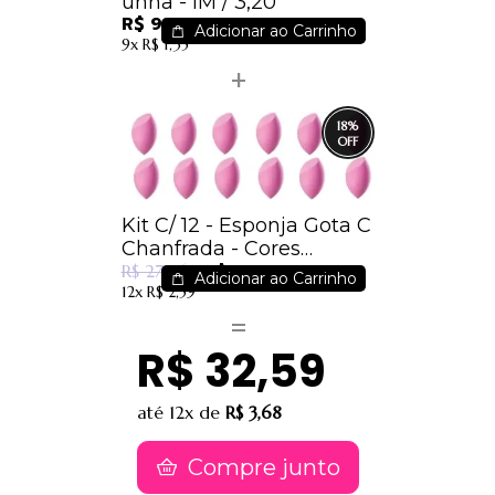
unha - IM / 3,20
R$ 9,60
Adicionar ao Carrinho
9x
R$ 1,35
18
%
Kit C/ 12 - Esponja Gota C
Chanfrada - Cores
R$ 22,99
Sortidas - IM
R$ 27,96
Adicionar ao Carrinho
12x
R$ 2,59
R$ 32,59
até
12x
de
R$ 3,68
Compre junto