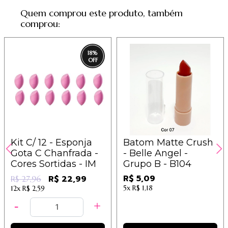
Quem comprou este produto, também
comprou:
18
%
Kit C/ 12 - Esponja
Batom Matte Crush
Gota C Chanfrada -
- Belle Angel -
Cores Sortidas - IM
Grupo B - B104
R$ 5,09
R$ 22,99
R$ 27,96
5x
R$ 1,18
12x
R$ 2,59