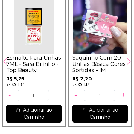
Esmalte Para Unhas
Saquinho Com 20
7ML - Sara Bifinho -
Unhas Básica Cores
Top Beauty
Sortidas - IM
R$ 5,75
R$ 2,20
5x
R$ 1,33
2x
R$ 1,18
Adicionar ao
Adicionar ao
Carrinho
Carrinho