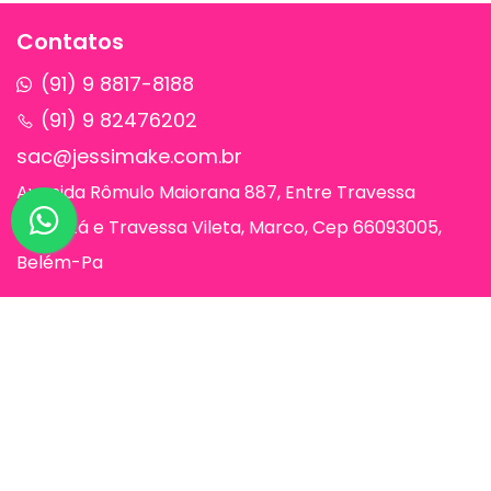
Contatos
(91) 9 8817-8188
(91) 9 82476202
sac@jessimake.com.br
Avenida Rômulo Maiorana 887, Entre Travessa
Humaitá e Travessa Vileta, Marco, Cep 66093005,
Belém-Pa
Páginas
Jessi Make Distribuidora | Fornecedor
de Maquiagens no Atacado,
Maquiagem no Atacado, Atacadão da
Maquiagem, Atacado de Maquiagem.