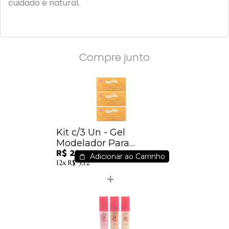
cuidado e natural.
Compre junto
Kit c/3 Un - Gel
Modelador Para
R$ 27,67
Sobrancelha Melu - Ruby
Adicionar ao Carrinho
12x
R$ 3,12
Rose - HBF518