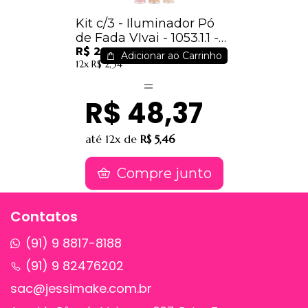
Kit c/3 - Iluminador Pó
de Fada VIvai - 1053.1.1 -
R$ 20,70
Colors
Adicionar ao Carrinho
12x
R$ 2,34
R$ 48,37
até
12x
de
R$ 5,46
Compre junto
Contatos
(91) 9 8817-8188
(91) 9 82476202
sac@jessimake.com.br