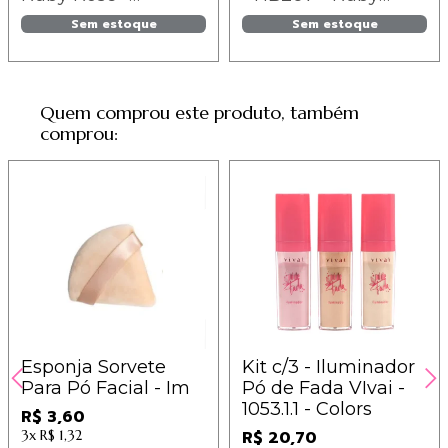
HB7206-G14
Rose
Sem estoque
Sem estoque
Quem comprou este produto, também
comprou:
Esponja Sorvete
Kit c/3 - Iluminador
Para Pó Facial - Im
Pó de Fada VIvai -
1053.1.1 - Colors
R$ 3,60
3x
R$ 1,32
R$ 20,70