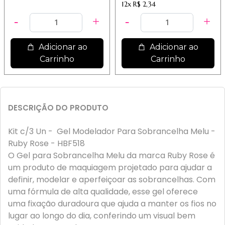
12x
R$ 2,34
Adicionar ao
Adicionar ao
Carrinho
Carrinho
DESCRIÇÃO DO PRODUTO
Kit c/3 Un - Gel Modelador Para Sobrancelha Melu -
Ruby Rose - HBF518
O Gel para Sobrancelha Melu da marca Ruby Rose é
um produto de maquiagem projetado para ajudar a
definir, modelar e aperfeiçoar as sobrancelhas. Com
uma fórmula de alta qualidade, esse gel oferece
uma fixação duradoura que ajuda a manter os fios no
lugar ao longo do dia, conferindo um visual bem