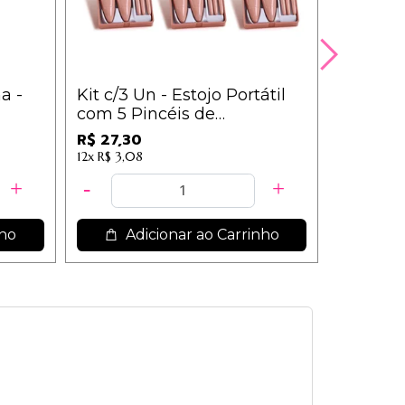
a -
Kit c/3 Un - Estojo Portátil
Kit c/3
com 5 Pincéis de
Poderos
Maquiagem c/Espelho - IM /
9,35
R$ 27,30
R$ 34,50
9,10
12x
R$ 3,08
nho
Adicionar ao Carrinho