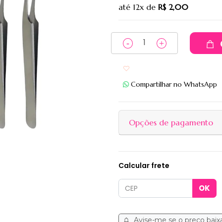
até
12x
de
R$ 2,00
Adicionar aos favoritos
Compartilhar no WhatsApp
Opções de pagamento
Calcular frete
Avise-me se o preço baix