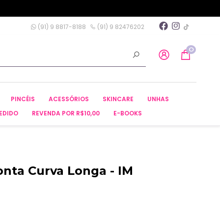
(91) 9 8817-8188
(91) 9 82476202
0
PINCÉIS
ACESSÓRIOS
SKINCARE
UNHAS
EDIDO
REVENDA POR R$10,00
E-BOOKS
Ponta Curva Longa - IM