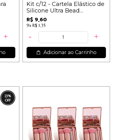
ara
Kit c/12 - Cartela Elástico de
Kit c/3
Silicone Ultra Bead
Para Un
Ponytailer Cores Sortidas -
Sortidos
R$ 9,60
R
R$ 19,11
IM
9x
R$ 1,35
12x
R$ 1,69
nho
Adicionar ao Carrinho
Ad
23
%