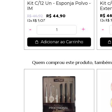
Kit C/12 Un - Esponja Polvo -
Kit c
IM
Exten
Russo
R$ 46
R$ 44,90
R$ 46,92
12x
R$ 5
12x
R$ 5,07
Adicionar ao Carrinho
Quem comprou este produto, também