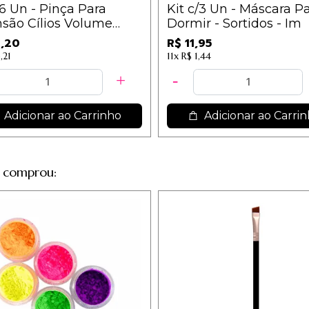
/6 Un - Pinça Para
Kit c/3 Un - Máscara P
são Cílios Volume
Dormir - Sortidos - Im
 - IM / 7,70
,20
R$ 11,95
,21
11x
R$ 1,44
Adicionar ao Carrinho
Adicionar ao Carri
 comprou: