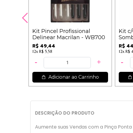
Kit Pincel Profissional
Kit c
Delinear Macrilan - WB700
Somb
R$ 49,44
R$ 4
12x
R$ 5,58
12x
R$ 
Adicionar ao Carrinho
DESCRIÇÃO DO PRODUTO
Aumente suas Vendas com a Pinça Ponta 