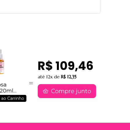
R$ 109,46
até
12x
de
R$ 12,35
osa
Compre junto
 20ml
 ao Carrinho