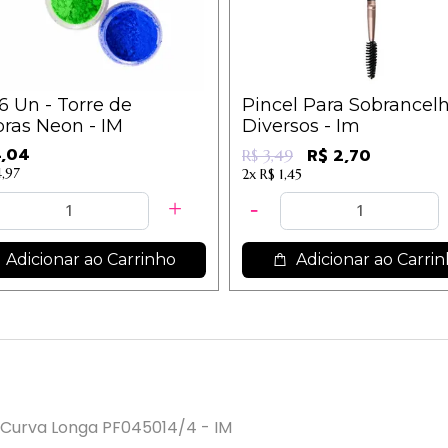
/6 Un - Torre de
Pincel Para Sobrancelh
ras Neon - IM
Diversos - Im
4,04
R$ 2,70
R$ 3,49
4,97
2x
R$ 1,45
Adicionar ao Carrinho
Adicionar ao Carri
Curva Longa PF045014/4 - IM