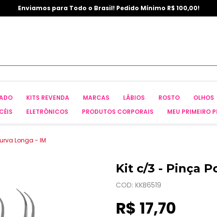
Enviamos para Todo o Brasil! Pedido Mínimo R$ 100,00!
CADO
KITS REVENDA
MARCAS
LÁBIOS
ROSTO
OLHOS
CÉIS
ELETRÔNICOS
PRODUTOS CORPORAIS
MEU PRIMEIRO P
Curva Longa - IM
Kit c/3 - Pinça 
COD: KKB6519
R$ 17,70