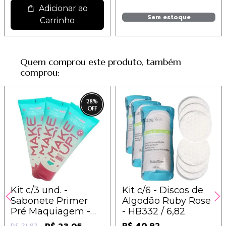
Adicionar ao
Sem estoque
Carrinho
Quem comprou este produto, também
comprou:
28
%
Kit c/3 und. -
Kit c/6 - Discos de
Sabonete Primer
Algodão Ruby Rose
Pré Maquiagem -
- HB332 / 6,82
Make Up -