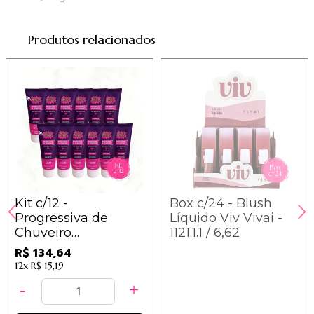
Produtos relacionados
Kit c/12 -
Box c/24 - Blush
Progressiva de
Líquido Viv Vivai -
Chuveiro
1121.1.1 / 6,62
SuperPoderes -
R$ 134,64
PCSP001 / 11,22
12x
R$ 15,19