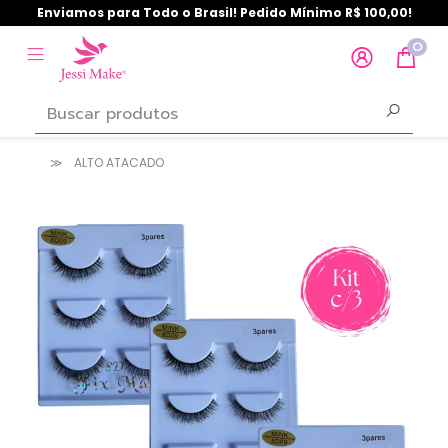
Enviamos para Todo o Brasil! Pedido Mínimo R$ 100,00!
0
ALTO ATACADO