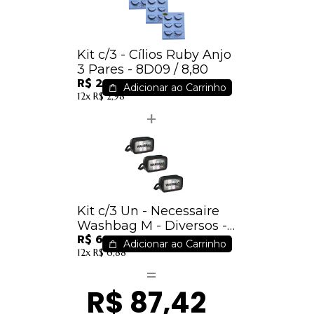
Kit c/3 - Cílios Ruby Anjo
3 Pares - 8D09 / 8,80
R$ 26,40
Adicionar ao Carrinho
12x
R$ 2,98
Kit c/3 Un - Necessaire
Washbag M - Diversos -
R$ 61,02
Im
Adicionar ao Carrinho
12x
R$ 6,88
R$ 87,42