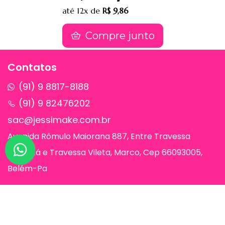
até
12x
de
R$ 9,86
Compre junto
Contatos
(91) 9 8817-8188
(91) 9 82476202
sac@jessimake.com.br
Avenida Rômulo Maiorana 887, Entre Travessa
Humaitá e Travessa Vileta, Marco, Cep 66093005,
Belém-Pa
Páginas