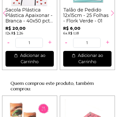
Sacola Plástica
Talão de Pedido
Plástica Apaixonar -
12x15cm - 25 Folhas
Branca - 40x50 pct
- Flork Verde - 01
com 10 peças
R$ 20,00
R$ 6,00
12x
R$ 2,26
6x
R$ 1,18
Adicionar ao
Adicionar ao
Carrinho
Carrinho
Quem comprou este produto, também
comprou: