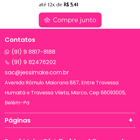
até
12x
de
R$ 5,41
Compre junto
Contatos
(91) 9 8817-8188
(91) 9 82476202
sac@jessimake.com.br
Avenida Rômulo Maiorana 887, Entre Travessa
Humaitá e Travessa Vileta, Marco, Cep 66093005,
Belém-Pa
Páginas