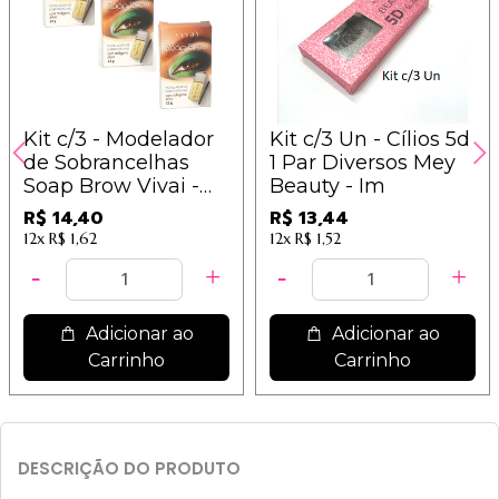
Kit c/3 - Modelador
Kit c/3 Un - Cílios 5d
de Sobrancelhas
1 Par Diversos Mey
Soap Brow Vivai -
Beauty - Im
2057.1.1 / 4,80
R$ 14,40
R$ 13,44
12x
R$ 1,62
12x
R$ 1,52
Adicionar ao
Adicionar ao
Carrinho
Carrinho
DESCRIÇÃO DO PRODUTO