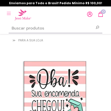
Enviamos para Todo o Brasil! Pedido Mínimo R$ 100,00!
0
PARA A SUA LOJA