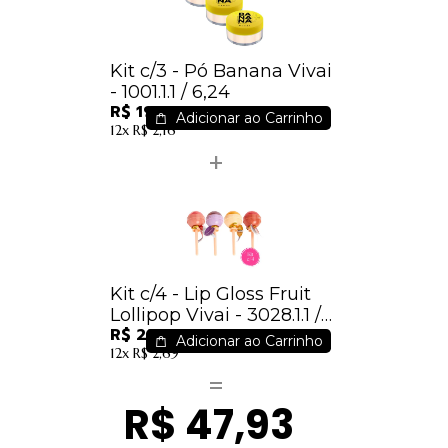
Kit c/3 - Pó Banana Vivai
- 1001.1.1 / 6,24
R$ 19,14
Adicionar ao Carrinho
12x
R$ 2,16
Kit c/4 - Lip Gloss Fruit
Lollipop Vivai - 3028.1.1 /
R$ 23,80
5,95
Adicionar ao Carrinho
12x
R$ 2,69
R$ 47,93