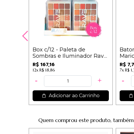
Box c/12 - Paleta de
Bato
Sombras e Iluminador Rave
Maric
Vivai - 4055.1.1 / 13,93
Vivai
R$ 167,16
R$ 7,
12x
R$ 18,86
7x
R$ 1
Adicionar ao Carrinho
Quem comprou este produto, também