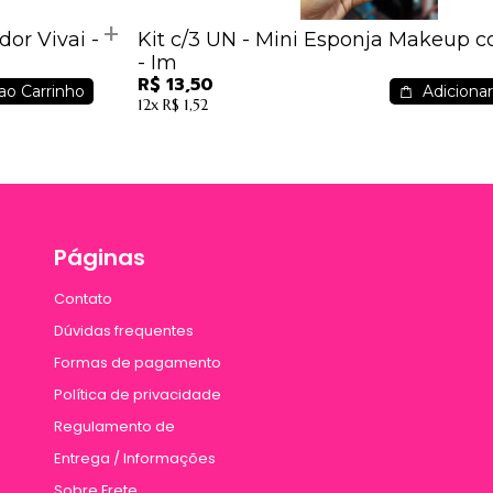
dor Vivai -
Kit c/3 UN - Mini Esponja Makeup 
- Im
R$ 13,50
ao Carrinho
Adicionar
12x
R$ 1,52
Páginas
Contato
Dúvidas frequentes
Formas de pagamento
Política de privacidade
Regulamento de
Entrega / Informações
Sobre Frete