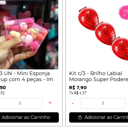
/3 UN - Mini Esponja
Kit c/3 - Brilho Labial
up com 4 peças - Im
Morango Super Podere
2,63
,50
R$ 7,90
,52
7x
R$ 1,37
Adicionar ao Carrinho
Adicionar ao Carri