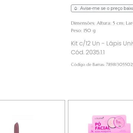
Avise-me se o preço baix
Dimensões: Altura: 5 cm; L
Peso: 150 g
Kit c/12 Un - Lápis U
Cód. 2035.1.1
Código de Barras:
78981305502