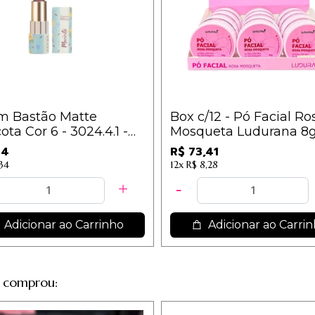
m Bastão Matte
Box c/12 - Pó Facial Ro
ota Cor 6 - 3024.4.1 -
Mosqueta Ludurana 8g
B00280 / 6,11
74
R$ 73,41
,34
12x
R$ 8,28
Adicionar ao Carrinho
Adicionar ao Carri
 comprou: