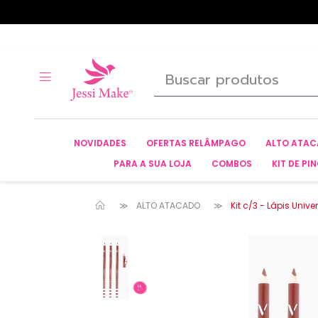
NOVIDADES
OFERTAS RELÂMPAGO
ALTO ATA
PARA A SUA LOJA
COMBOS
KIT DE PIN
ALTO ATACADO
Kit c/3 - Lápis Unive