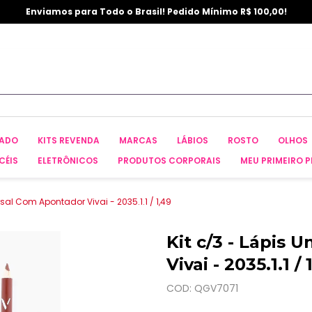
Enviamos para Todo o Brasil! Pedido Mínimo R$ 100,00!
CADO
KITS REVENDA
MARCAS
LÁBIOS
ROSTO
OLHOS
CÉIS
ELETRÔNICOS
PRODUTOS CORPORAIS
MEU PRIMEIRO P
rsal Com Apontador Vivai - 2035.1.1 / 1,49
Kit c/3 - Lápis 
Vivai - 2035.1.1 / 
COD: QGV7071