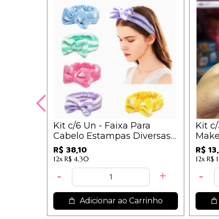
Kit c/6 Un - Faixa Para
Kit c
Cabelo Estampas Diversas -
Make
IM
R$ 38,10
R$ 13
12x
R$ 4,30
12x
R$ 1
Adicionar ao Carrinho