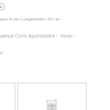
ar
argura 11 cm; Comprimento 20 cm
niversal Com Apontador - Vivai -
97