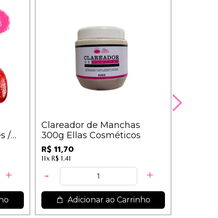
Clareador de Manchas
Kit c/3 
s /
300g Ellas Cosméticos
Viagem 
Sortidas 
R$ 11,70
R$ 28,9
11x
R$ 1,41
nho
Adicionar ao Carrinho