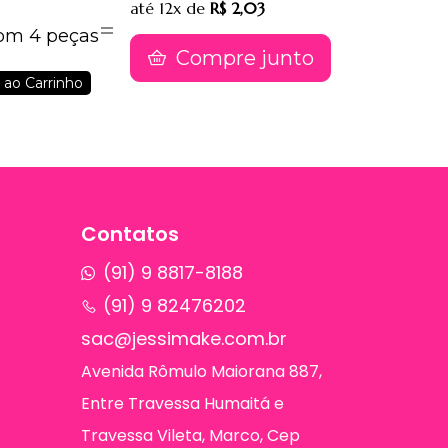
até
12x
de
R$ 2,03
com 4 peças
Compre junto
 ao Carrinho
Contatos
(91) 9 8817-8188
(91) 9 82476202
sac@jessimake.com.br
Avenida Rômulo Maiorana 887,
Entre Travessa Humaitá e
Travessa Vileta, Marco, Cep