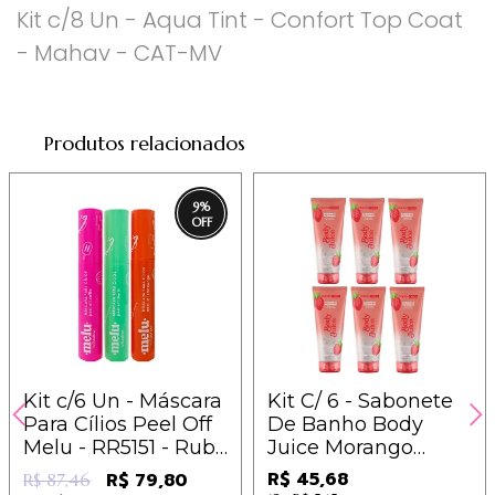
Kit c/8 Un - Aqua Tint - Confort Top Coat
- Mahav - CAT-MV
Produtos relacionados
9
%
Kit c/6 Un - Máscara
Kit C/ 6 - Sabonete
Para Cílios Peel Off
De Banho Body
Melu - RR5151 - Ruby
Juice Morango
Rose - 13,30
100ml - Derma
R$ 45,68
R$ 79,80
R$ 87,46
Chem