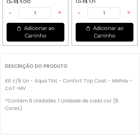
12x
R$ 5,15
12x
R$ 9,00
Adicionar ao
Adicionar ao
Carrinho
Carrinho
DESCRIÇÃO DO PRODUTO
Kit c/8 Un - Aqua Tint - Confort Top Coat - Mahav -
CAT-MV
*Contém 8 Unidades. 1 Unidade de cada cor (8
Cores).