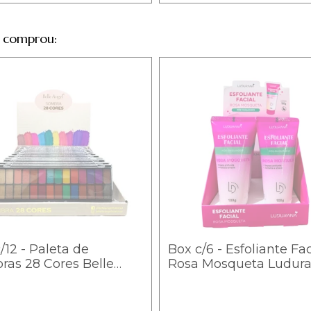
 comprou:
/12 - Paleta de
Box c/6 - Esfoliante Fac
as 28 Cores Belle
Rosa Mosqueta Ludura
 - B105 / 12,47
B00134