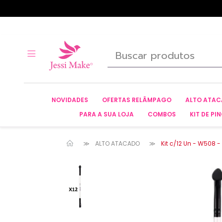
NOVIDADES
OFERTAS RELÂMPAGO
ALTO ATA
PARA A SUA LOJA
COMBOS
KIT DE PIN
ALTO ATACADO
Kit c/12 Un - W508 