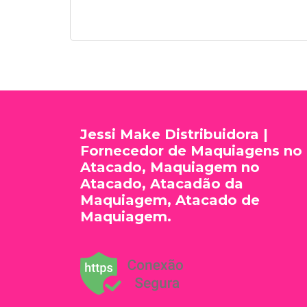
Jessi Make Distribuidora |
Fornecedor de Maquiagens no
Atacado, Maquiagem no
Atacado, Atacadão da
Maquiagem, Atacado de
Maquiagem.