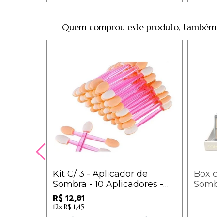
Quem comprou este produto, também
Kit C/ 3 - Aplicador de
Box c
Sombra - 10 Aplicadores -
Sombr
IM / 4,27
Angel
R$ 12,81
12x
R$ 1,45