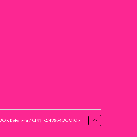
093005, Belém-Pa / CNPJ 32749864000105