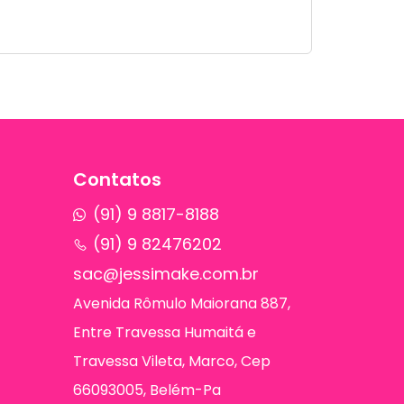
Contatos
(91) 9 8817-8188
(91) 9 82476202
sac@jessimake.com.br
Avenida Rômulo Maiorana 887,
Entre Travessa Humaitá e
Travessa Vileta, Marco, Cep
66093005, Belém-Pa