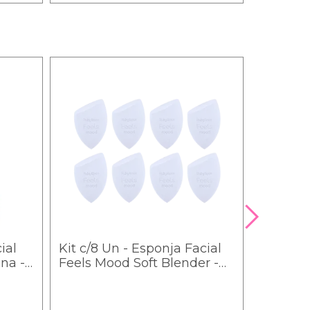
ial
Kit c/8 Un - Esponja Facial
Kit c/3 
na -
Feels Mood Soft Blender -
LB-03 -
Ruby Rose - S02