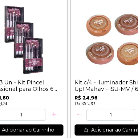
/3 Un - Kit Pincel
Kit c/4 - Iluminador Sh
ssional para Olhos 6
Up! Mahav - ISU-MV / 6
s - WB300 / 40,60
1,80
R$ 24,96
3,74
12x
R$ 2,82
Adicionar ao Carrinho
Adicionar ao Carri