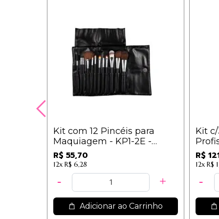
Kit com 12 Pincéis para
Kit c
Maquiagem - KP1-2E -
Profi
Macrilan
Peça
R$ 55,70
R$ 12
12x
R$ 6,28
12x
R$ 1
Adicionar ao Carrinho