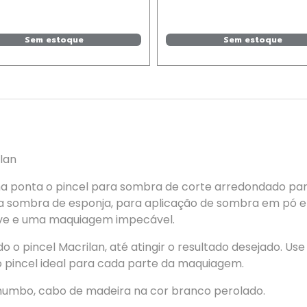
Sem estoque
Sem estoque
lan
a ponta o pincel para sombra de corte arredondado para
ra sombra de esponja, para aplicação de sombra em pó e 
ave e uma maquiagem impecável.
ndo o pincel Macrilan, até atingir o resultado desejado.
o pincel ideal para cada parte da maquiagem.
chumbo, cabo de madeira na cor branco perolado.