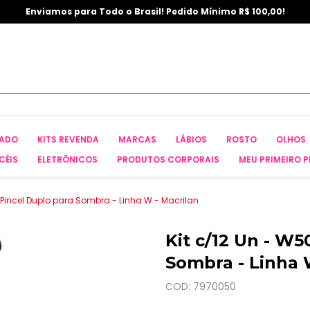
Enviamos para Todo o Brasil! Pedido Mínimo R$ 100,00!
CADO
KITS REVENDA
MARCAS
LÁBIOS
ROSTO
OLHOS
CÉIS
ELETRÔNICOS
PRODUTOS CORPORAIS
MEU PRIMEIRO P
- Pincel Duplo para Sombra - Linha W - Macrilan
Kit c/12 Un - W5
Sombra - Linha 
COD: 7970050