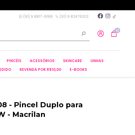
(91) 9 8817-8188
(91) 9 82476202
0
PINCÉIS
ACESSÓRIOS
SKINCARE
UNHAS
EDIDO
REVENDA POR R$10,00
E-BOOKS
08 - Pincel Duplo para
W - Macrilan