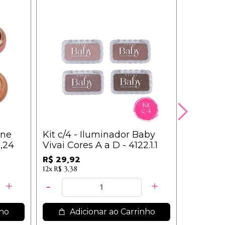
ine
Kit c/4 - Iluminador Baby
,24
Vivai Cores A a D - 4122.1.1
R$ 29,92
12x
R$ 3,38
nho
Adicionar ao Carrinho