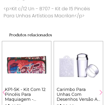
<p>Kit c/12 Un - B707 - Kit de 15 Pincéis
Para Unhas Artísticas Macrilan</p>
Produtos relacionados
KP1-5K - Kit Com 12
Carimbo Para
Pincéis Para
Unhas Com
Maquiagem -
Desenhos Versão A
Macrilan
- IM