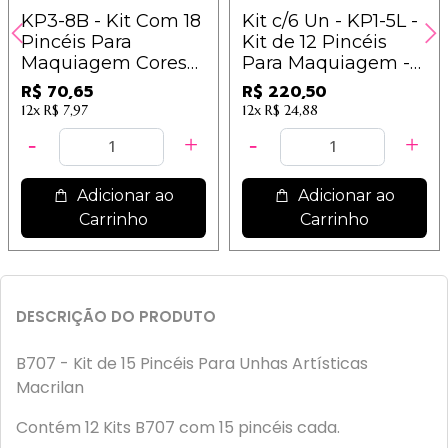
KP3-8B - Kit Com 18
Kit c/6 Un - KP1-5L -
Pincéis Para
Kit de 12 Pincéis
Maquiagem Cores
Para Maquiagem -
Sortidas - Macrilan
Macrilan
R$ 70,65
R$ 220,50
12x
R$ 7,97
12x
R$ 24,88
Adicionar ao
Adicionar ao
Carrinho
Carrinho
DESCRIÇÃO DO PRODUTO
B707 - Kit de 15 Pincéis Para Unhas Artísticas
Macrilan
Contém 12 Kits B707 com 15 pincéis cada.