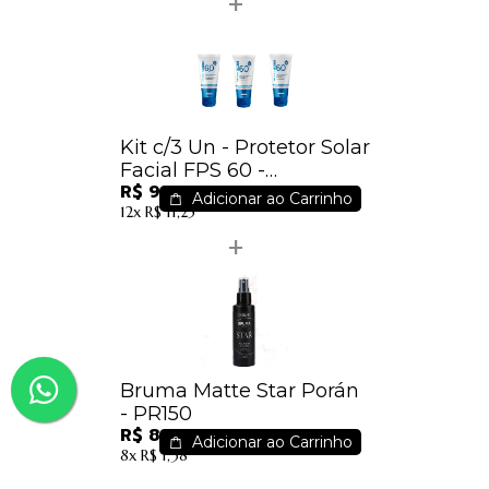
Kit c/3 Un - Protetor Solar
Facial FPS 60 -
R$ 99,75
Dermachem
Adicionar ao Carrinho
12x
R$ 11,25
Bruma Matte Star Porán
- PR150
R$ 8,91
Adicionar ao Carrinho
8x
R$ 1,38