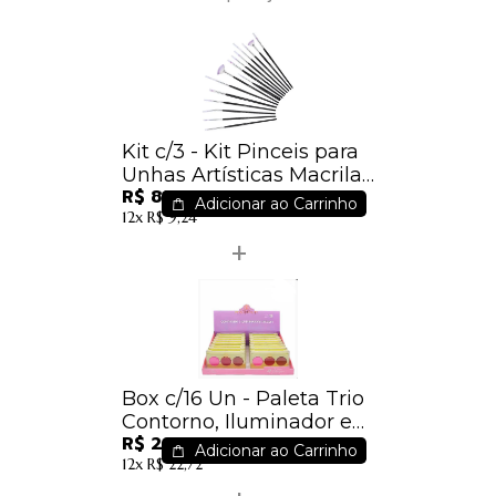
Kit c/3 - Kit Pinceis para
Unhas Artísticas Macrilan
R$ 81,90
- B707 / 27,30
Adicionar ao Carrinho
12x
R$ 9,24
Box c/16 Un - Paleta Trio
Contorno, Iluminador e
R$ 201,36
Blush - PH0321 -
Adicionar ao Carrinho
12x
R$ 22,72
Phállebeauty