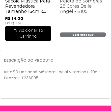
Sacola Plástica Para
Paleta de Sombras
Revendedora
28 Cores Belle
Tamanho 16cm x
Angel - B105
27cm - 25 unidades
R$ 14,00
12x
R$ 1,58
Adicionar ao
Sem estoque
Carrinho
DESCRIÇÃO DO PRODUTO
Kit c/10 Un Sachê Máscara Facial Vitamina C 10g -
Fenzza - FZ38005