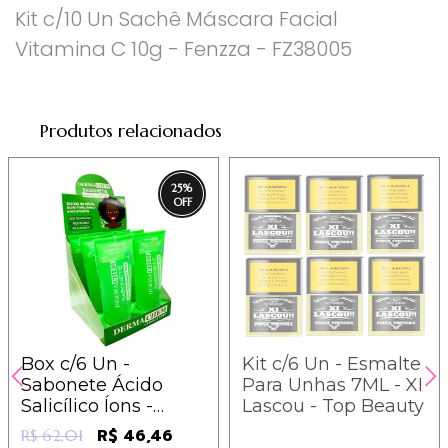
Kit c/10 Un Sachê Máscara Facial
Vitamina C 10g - Fenzza - FZ38005
Produtos relacionados
25
%
Box c/6 Un -
Kit c/6 Un - Esmalte
Sabonete Ácido
Para Unhas 7ML - XI
Salicílico Íons -
Lascou - Top Beauty
Dermachem
R$ 46,46
R$ 62,01