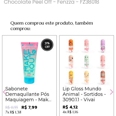
Chocolate Peel Off - Fenzza - FZ38018
Quem comprou este produto, também
comprou:
31
%
Sabonete
Lip Gloss Mundo
Demaquilante Pós
Animal - Sortidos -
Maquiagem - Make
3090.1.1 - Vivai
Out - Dermachem
R$ 4,12
R$ 7,99
R$ 11,55
4x
R$ 1,16
7x
R$ 1,38