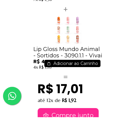
Lip Gloss Mundo Animal
- Sortidos - 3090.1.1 - Vivai
R$ 4,12
Adicionar ao Carrinho
4x
R$ 1,16
R$ 17,01
até
12x
de
R$ 1,92
Compre junto
Contatos