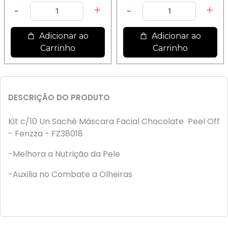
Adicionar ao
Adicionar ao
Carrinho
Carrinho
DESCRIÇÃO DO PRODUTO
Kit c/10 Un Sachê Máscara Facial Chocolate Peel Off
- Fenzza - FZ38018
-Melhora a Nutrição da Pele
-Auxilia no Combate a Olheiras