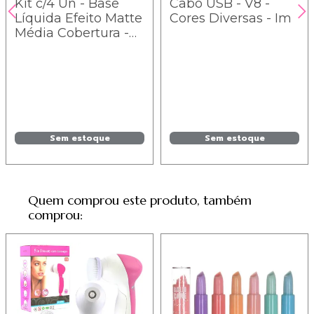
Kit c/4 Un - Base
Cabo USB - V8 -
Líquida Efeito Matte
Cores Diversas - Im
Média Cobertura -
Fenzza - BE64 / 11,31
Sem estoque
Sem estoque
Quem comprou este produto, também
comprou: