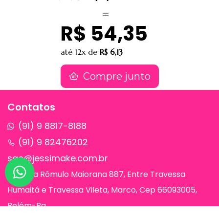
R$ 54,35
até
12x
de
R$ 6,13
Compre junto
Contatos
(91) 9 8817-8188
(91) 9 82476202
sac@jessimake.com.br
Avenida Rômulo Maiorana 887, Entre Travessa
Humaitá e Travessa Vileta, Marco, Cep 66093005,
Belém-Pa