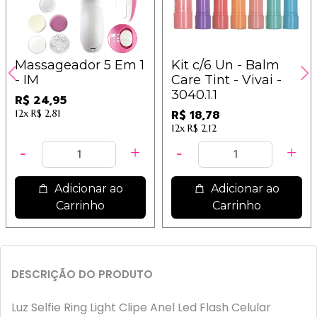
Massageador 5 Em 1
Kit c/6 Un - Balm
- IM
Care Tint - Vivai -
3040.1.1
R$ 24,95
12x
R$ 2,81
R$ 18,78
12x
R$ 2,12
Adicionar ao
Adicionar ao
Carrinho
Carrinho
DESCRIÇÃO DO PRODUTO
Luz Selfie Ring Light Clipe Anel Led Flash Celular