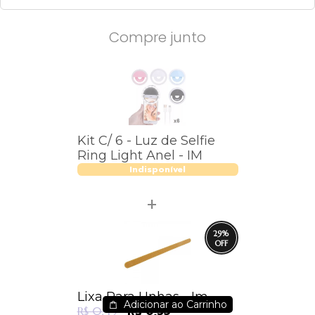
Compre junto
Kit C/ 6 - Luz de Selfie
Ring Light Anel - IM
Indisponível
29
%
Lixa Para Unhas - Im
Adicionar ao Carrinho
R$ 0,35
R$ 0,49