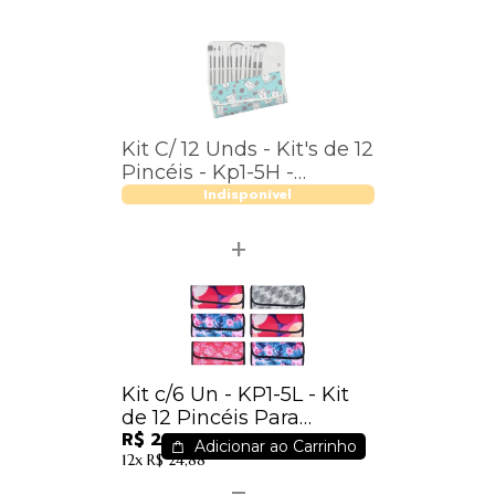
Kit C/ 12 Unds - Kit's de 12
Pincéis - Kp1-5H -
Macrilan
Indisponível
Kit c/6 Un - KP1-5L - Kit
de 12 Pincéis Para
R$ 220,50
Maquiagem - Macrilan
Adicionar ao Carrinho
12x
R$ 24,88