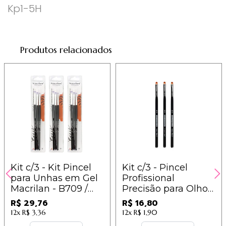
Kp1-5H
Produtos relacionados
Kit c/3 - Kit Pincel
Kit c/3 - Pincel
para Unhas em Gel
Profissional
Macrilan - B709 /
Precisão para Olhos
9,92
Macrilan Linha B -
R$ 29,76
R$ 16,80
B113 / 5,60
12x
R$ 3,36
12x
R$ 1,90