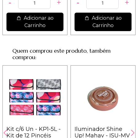
Adicionar ao
Adicionar ao
Carrinho
Carrinho
Quem comprou este produto, também
comprou:
Kit c/6 Un - KP1-5L -
Iluminador Shine
Kit de 12 Pincéis
Up! Mahav - ISU-MV