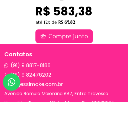
R$ 583,38
até
12x
de
R$ 65,82
Compre junto
Contatos
(91) 9 8817-8188
(91) 9 82476202
sac@jessimake.com.br
Avenida Rômulo Maiorana 887, Entre Travessa
Humaitá e Travessa Vileta, Marco, Cep 66093005,
Belém-Pa