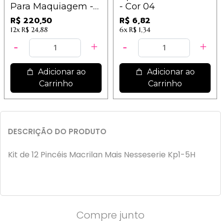
Para Maquiagem -
- Cor 04
Macrilan
R$ 220,50
R$ 6,82
12x
R$ 24,88
6x
R$ 1,34
Adicionar ao
Adicionar ao
Carrinho
Carrinho
DESCRIÇÃO DO PRODUTO
Kit de 12 Pincéis Macrilan Mais Nesseserie Kp1-5H
Compre junto