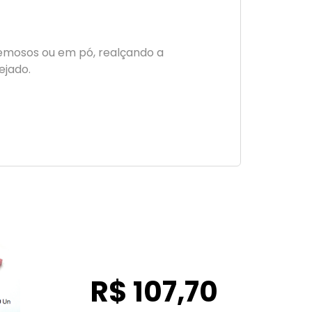
remosos ou em pó, realçando a
ejado.
R$ 107,70