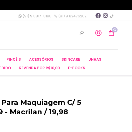
(91) 9 8817-8188
(91) 9 82476202
0
PINCÉIS
ACESSÓRIOS
SKINCARE
UNHAS
EDIDO
REVENDA POR R$10,00
E-BOOKS
is Para Maquiagem C/ 5
 - Macrilan / 19,98