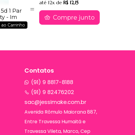
até
12x
de
R$ 12,15
 5d 1 Par
Compre junto
y - Im
 ao Carrinho
Contatos
(91) 9 8817-8188
(91) 9 82476202
sac@jessimake.com.br
Avenida Rômulo Maiorana 887,
Entre Travessa Humaitá e
Travessa Vileta, Marco, Cep