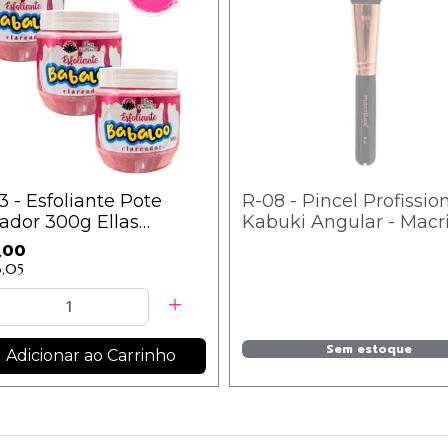
/3 - Esfoliante Pote
R-08 - Pincel Profissio
ador 300g Ellas
Kabuki Angular - Macri
éticos - CHICLETE /
Linha Rosé
,00
3,05
Sem estoque
Adicionar ao Carrinho