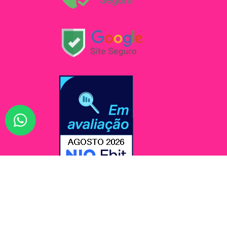
© Jessi Make Distribuidora / Avenida Rômulo Maio