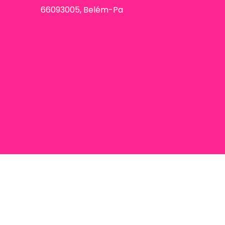
66093005, Belém-Pa
093005, Belém-Pa / CNPJ 32749864000105