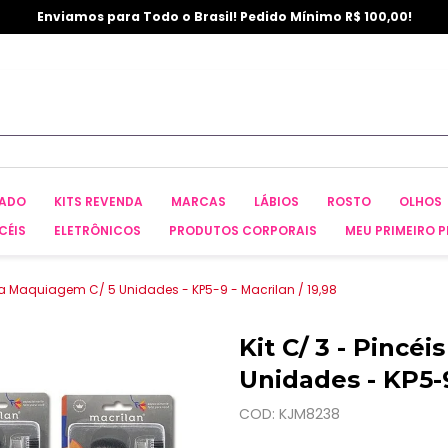
Enviamos para Todo o Brasil! Pedido Mínimo R$ 100,00!
CADO
KITS REVENDA
MARCAS
LÁBIOS
ROSTO
OLHOS
CÉIS
ELETRÔNICOS
PRODUTOS CORPORAIS
MEU PRIMEIRO P
Para Maquiagem C/ 5 Unidades - KP5-9 - Macrilan / 19,98
Kit C/ 3 - Pincé
Unidades - KP5-9
COD: KJM8238