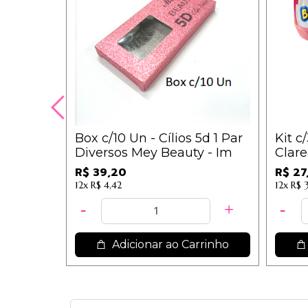
 Mágica
Box c/10 Un - Cílios 5d 1 Par
Kit c
ara
Diversos Mey Beauty - Im
Clare
as - IM
Cosm
R$ 39,20
R$ 27
9,00
12x
R$ 4,42
12x
R$ 
rrinho
Adicionar ao Carrinho