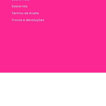
Sobre nós
Termos de Aceite
Trocas e devoluções
rana 887, Entre Travessa Humaitá e Travessa Vileta, Marco, Cep 66