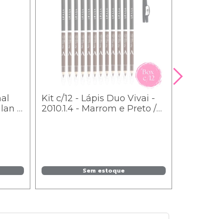
nal
Kit c/12 - Lápis Duo Vivai -
lan -
2010.1.4 - Marrom e Preto /
1,27
Sem estoque