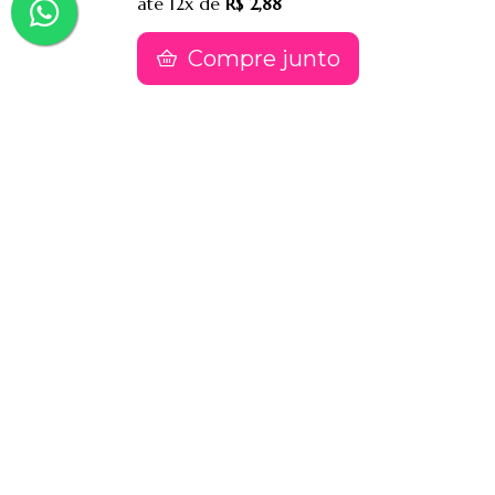
até
12x
de
R$ 2,88
Compre junto
Contatos
(91) 9 8817-8188
(91) 9 82476202
sac@jessimake.com.br
Avenida Rômulo Maiorana 887, Entre Travessa
Humaitá e Travessa Vileta, Marco, Cep 66093005,
Belém-Pa
Páginas
Jessi Make Distribuidora | Fornecedor