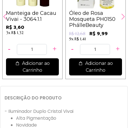
Manteiga de Cacau
Óleo de Rosa
Vivai - 3064.1.1
Mosqueta PH0150
PhálleBeauty
R$ 3,60
3x
R$ 1,32
R$ 9,99
R$ 12,68
9x
R$ 1,41
Adicionar ao
Adicionar ao
Carrinho
Carrinho
DESCRIÇÃO DO PRODUTO
- Iluminador Duplo Cristal Vivai
Alta Pigmentação
Novidade