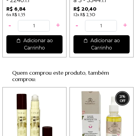
- 2240.1.1
a 3 - 3344.1.1
R$ 6,84
R$ 20,40
6x
R$ 1,35
12x
R$ 2,30
Adicionar ao
Adicionar ao
Carrinho
Carrinho
Quem comprou este produto, também
comprou:
21
%