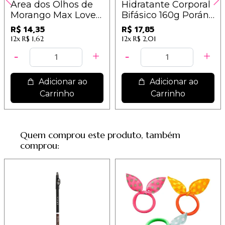
Área dos Olhos de
Hidratante Corporal
Morango Max Love /
Bifásico 160g Porán
4,78
- Strawberry Love
R$ 14,35
R$ 17,85
12x
R$ 1,62
12x
R$ 2,01
Adicionar ao
Adicionar ao
Carrinho
Carrinho
Quem comprou este produto, também
comprou: