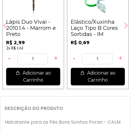
Lápis Duo Vivai -
Elástico/Xuxinha
2010.1.4 - Marrom e
Laço Tipo B Cores
Preto
Sortidas - IM
R$ 2,99
R$ 0,69
2x
R$ 1,61
Adicionar ao
Adicionar ao
Carrinho
Carrinho
DESCRIÇÃO DO PRODUTO
Hidratante para os Pés Bons Sonhos Poran - CALM