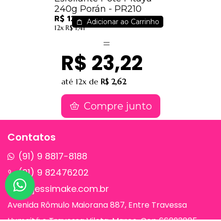
240g Porán - PR210
R$ 12,51
Adicionar ao Carrinho
12x
R$ 1,41
R$ 23,22
até
12x
de
R$ 2,62
Compre junto
Contatos
(91) 9 8817-8188
(91) 9 82476202
sac@jessimake.com.br
Avenida Rômulo Maiorana 887, Entre Travessa
Humaitá e Travessa Vileta, Marco, Cep 66093005,