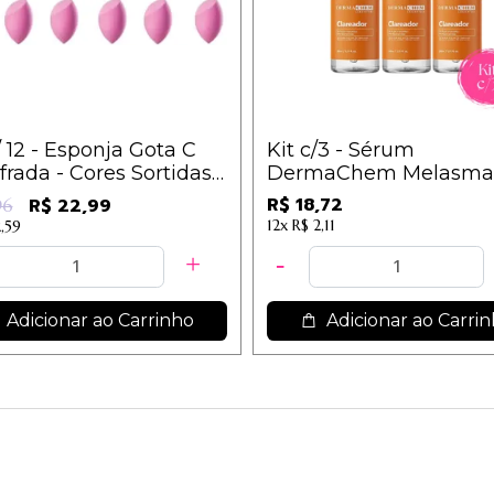
/ 12 - Esponja Gota C
Kit c/3 - Sérum
rada - Cores Sortidas -
DermaChem Melasma
30ml - Clareador
R$ 18,72
R$ 22,99
96
12x
R$ 2,11
,59
Adicionar ao Carrinho
Adicionar ao Carri