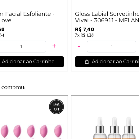
 Facial Esfoliante -
Gloss Labial Sorvetinh
Love
Vivai - 3069.1.1 - MELA
68
R$ 7,40
,34
7x
R$ 1,28
Adicionar ao Carrinho
Adicionar ao Carri
 comprou:
18
%