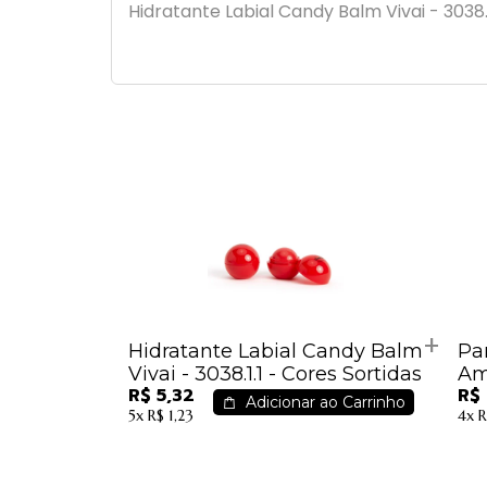
Hidratante Labial Candy Balm Vivai - 3038.
Hidratante Labial Candy Balm
Pa
Vivai - 3038.1.1 - Cores Sortidas
Am
R$ 5,32
R$
Adicionar ao Carrinho
5x
R$ 1,23
4x
R