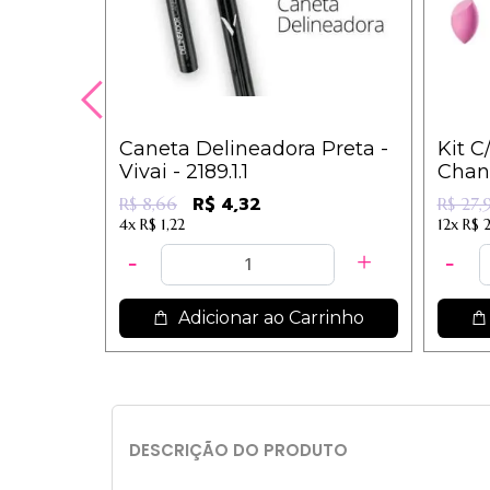
Caneta Delineadora Preta -
Kit C
Vivai - 2189.1.1
Chanf
IM
R$ 4,32
R$ 8,66
R$ 27,
4x
R$ 1,22
12x
R$ 2
Adicionar ao Carrinho
DESCRIÇÃO DO PRODUTO