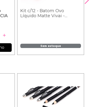
o
Kit c/12 - Batom Ovo
Box c/2
NCIA
Líquido Matte Vivai -
Morangu
3089.4.1 / 4,76
3111.1.1 -
Sem estoque
nho