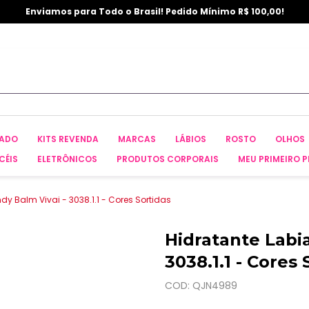
Enviamos para Todo o Brasil! Pedido Mínimo R$ 100,00!
CADO
KITS REVENDA
MARCAS
LÁBIOS
ROSTO
OLHOS
CÉIS
ELETRÔNICOS
PRODUTOS CORPORAIS
MEU PRIMEIRO P
dy Balm Vivai - 3038.1.1 - Cores Sortidas
Hidratante Labia
3038.1.1 - Cores 
COD: QJN4989