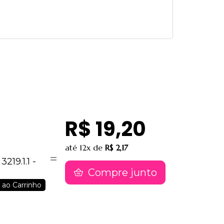
R$ 19,20
até
12x
de
R$ 2,17
219.1.1 -
Compre junto
 ao Carrinho