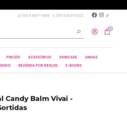
(91) 9 8817-8188
(91) 9 82476202
0
PINCÉIS
ACESSÓRIOS
SKINCARE
UNHAS
EDIDO
REVENDA POR R$10,00
E-BOOKS
l Candy Balm Vivai -
Sortidas