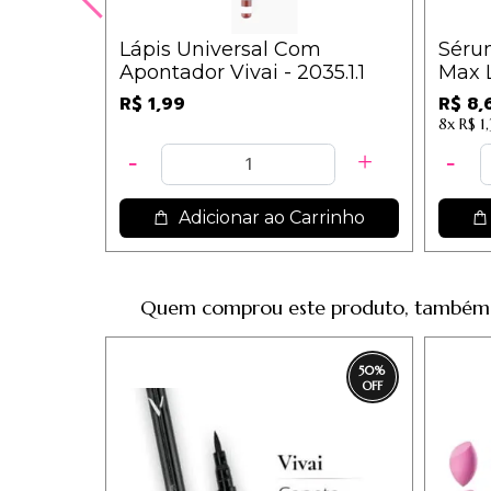
Lápis Universal Com
Sérum
Apontador Vivai - 2035.1.1
Max 
R$ 1,99
R$ 8,
8x
R$ 1
Adicionar ao Carrinho
Quem comprou este produto, também
50
%