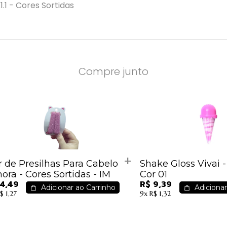
1.1 - Cores Sortidas
Compre junto
r de Presilhas Para Cabelo
Shake Gloss Vivai - 3
ora - Cores Sortidas - IM
Cor 01
 4,49
R$ 9,39
Adicionar ao Carrinho
Adicionar
$ 1,27
9x
R$ 1,32