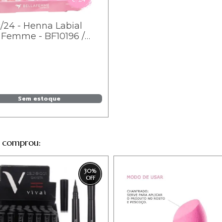
/24 - Henna Labial
 Femme - BF10196 /
Sem estoque
 comprou:
30
%