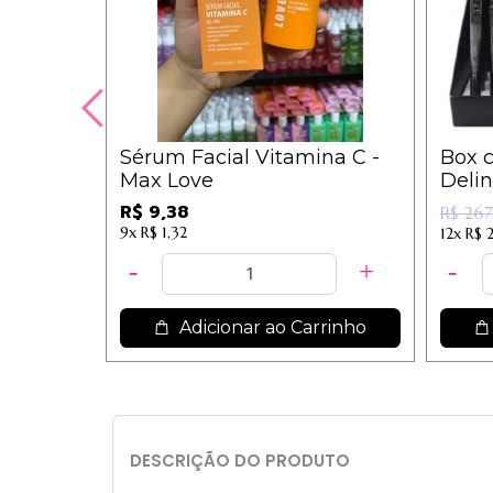
Sérum Facial Vitamina C -
Box c
Max Love
Delin
2189.1
R$ 9,38
R$ 267
9x
R$ 1,32
12x
R$ 
Adicionar ao Carrinho
DESCRIÇÃO DO PRODUTO