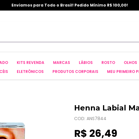
Enviamos para Todo o Brasil! Pedido Mínimo R$ 100,00!
CADO
KITS REVENDA
MARCAS
LÁBIOS
ROSTO
OLHOS
CÉIS
ELETRÔNICOS
PRODUTOS CORPORAIS
MEU PRIMEIRO P
Henna Labial Ma
COD: ANS7844
R$ 26,49