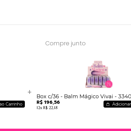
Compre junto
Box c/36 - Balm Mágico Vivai - 3340.1
R$ 196,56
ao Carrinho
Adicionar
12x
R$ 22,18