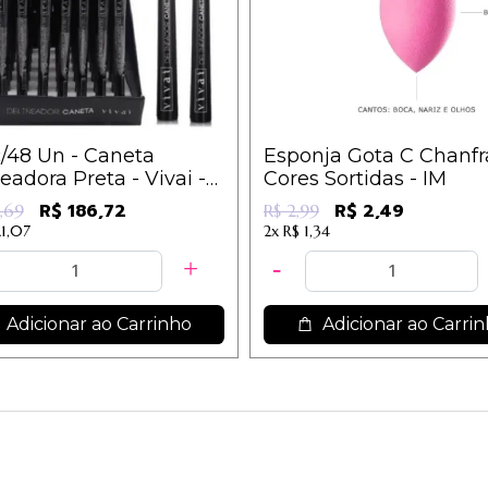
/48 Un - Caneta
Esponja Gota C Chanfr
eadora Preta - Vivai -
Cores Sortidas - IM
.1 / 3,89
R$ 186,72
R$ 2,49
,69
R$ 2,99
21,07
2x
R$ 1,34
Adicionar ao Carrinho
Adicionar ao Carri