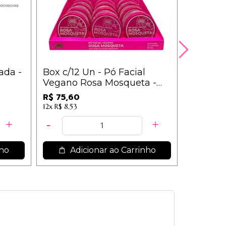
ada -
Box c/12 Un - Pó Facial
Base Flu
Vegano Rosa Mosqueta -
PlayBoy
Super Poderes / 6,30
R$ 75,60
R$ 16,34
12x
R$ 8,53
nho
Adicionar ao Carrinho