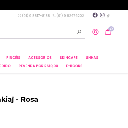
(91) 9 8817-8188
(91) 9 82476202
0
PINCÉIS
ACESSÓRIOS
SKINCARE
UNHAS
EDIDO
REVENDA POR R$10,00
E-BOOKS
kiaj - Rosa