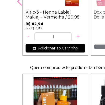
Kit c/3 - Henna Labial
Box c
Makiaj - Vermelha / 20,98
Bella
5,99
R$ 62,94
12x
R$ 7,10
Adicionar ao Carrinho
Quem comprou este produto, também