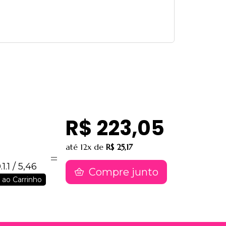
R$ 223,05
até
12x
de
R$ 25,17
.1 / 5,46
Compre junto
 ao Carrinho