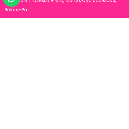
Humaitá e Travessa Vileta, Marco, Cep 66093005,
Belém-Pa
Páginas
Jessi Make Distribuidora | Fornecedor
de Maquiagens no Atacado,
Maquiagem no Atacado, Atacadão da
Maquiagem, Atacado de Maquiagem.
© Jessi Make Distribuidora / Avenida Rômulo Maiorana 887, Entre