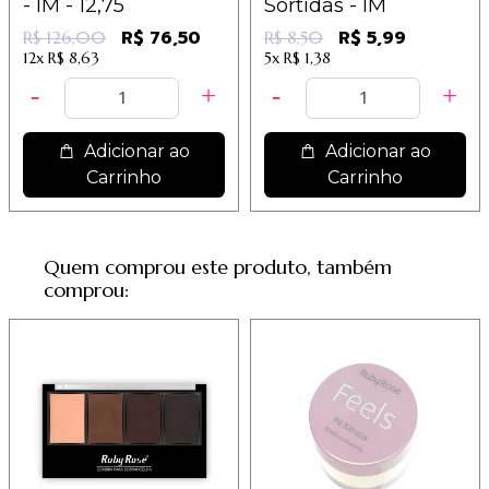
- IM - 12,75
Sortidas - IM
R$ 76,50
R$ 5,99
R$ 126,00
R$ 8,50
12x
R$ 8,63
5x
R$ 1,38
Adicionar ao
Adicionar ao
Carrinho
Carrinho
Quem comprou este produto, também
comprou: