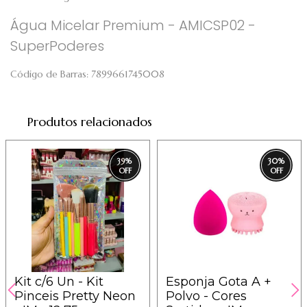
Água Micelar Premium - AMICSP02 -
SuperPoderes
Código de Barras:
7899661745008
Produtos relacionados
39
%
30
%
Kit c/6 Un - Kit
Esponja Gota A +
Pinceis Pretty Neon
Polvo - Cores