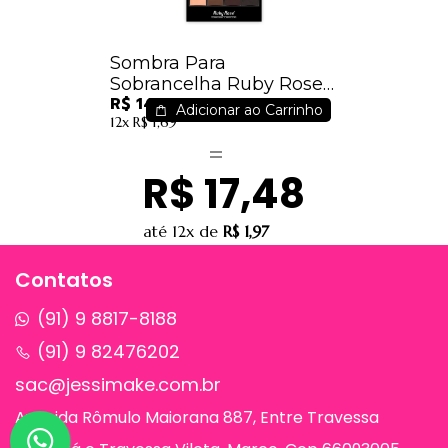
Sombra Para
Sobrancelha Ruby Rose
R$ 14,99
Hb-9354
Adicionar ao Carrinho
12x
R$ 1,69
R$ 17,48
até
12x
de
R$ 1,97
Contatos
(91) 9 8817-8188
(91) 9 82476202
sac@jessimake.com.br
Avenida Rômulo Maiorana 887, Entre Travessa