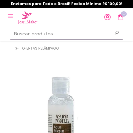
Enviamos para Todo o Brasil! Pedido Mínimo R$ 100,00!
0
OFERTAS RELÂMPAGO