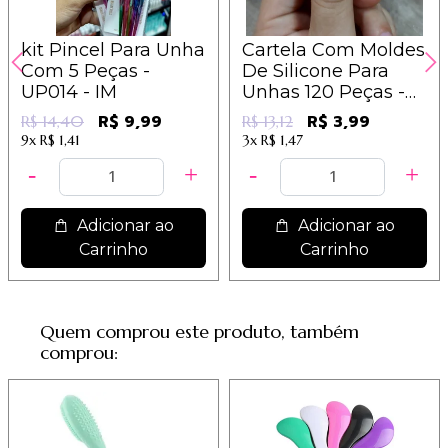
kit Pincel Para Unha
Cartela Com Moldes
Com 5 Peças -
De Silicone Para
UP014 - IM
Unhas 120 Peças -
C.6640 - Im
R$ 9,99
R$ 3,99
R$ 14,40
R$ 13,12
9x
R$ 1,41
3x
R$ 1,47
Adicionar ao
Adicionar ao
Carrinho
Carrinho
Quem comprou este produto, também
comprou: