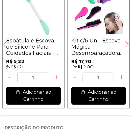
Espátula e Escova
Kit c/6 Un - Escova
de Silicone Para
Mágica
Cuidados Faciais -
Desembaraçadora
IM
Para Cabelos Cores
R$ 5,22
R$ 17,70
Sortidas - IM
5x
R$ 1,21
12x
R$ 2,00
Adicionar ao
Adicionar ao
Carrinho
Carrinho
DESCRIÇÃO DO PRODUTO