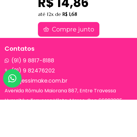
R$ 14,86
até
12x
de
R$ 1,68
Compre junto
Contatos
(91) 9 8817-8188
(91) 9 82476202
sac@jessimake.com.br
Avenida Rômulo Maiorana 887, Entre Travessa
Humaitá e Travessa Vileta, Marco, Cep 66093005,
Belém-Pa
Páginas