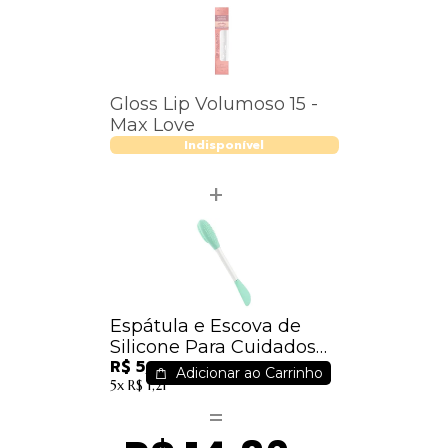
Gloss Lip Volumoso 15 -
Max Love
Indisponível
Espátula e Escova de
Silicone Para Cuidados
R$ 5,22
Faciais - IM
Adicionar ao Carrinho
5x
R$ 1,21