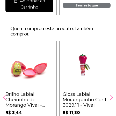
Adicionar ao
Sem estoque
Carrinho
Quem comprou este produto, também
comprou:
Brilho Labial
Gloss Labial
Cheirinho de
Moranguinho Cor 1 -
Morango Vivai -
3029.1.1 - Vivai
3061.1.5
R$ 3,44
R$ 11,30