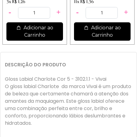
3x
R$ 1,26
11x
R$ 1,36
Adicionar ao
Adicionar ao
Carrinho
Carrinho
DESCRIÇÃO DO PRODUTO
Gloss Labial Charlote Cor 5 - 3102.1.1 - Vivai
O gloss labial Charlote da marca Vivai é um produto
de beleza que certamente chamará a atenção dos
amantes da maquiagem. Este gloss labial oferece
uma combinação perfeita entre cor, brilho e
conforto, proporcionando lábios deslumbrantes e
hidratados.