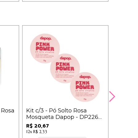
 Rosa
Kit c/3 - Pó Solto Rosa
Combo 
Mosqueta Dapop - DP2265
Porán -
/ 6,89
R$ 20,67
R$ 38,0
12x
R$ 2,33
12x
R$ 4,30