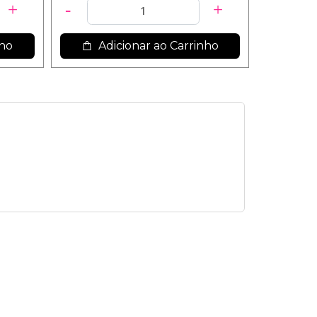
nho
Adicionar ao Carrinho
Ad