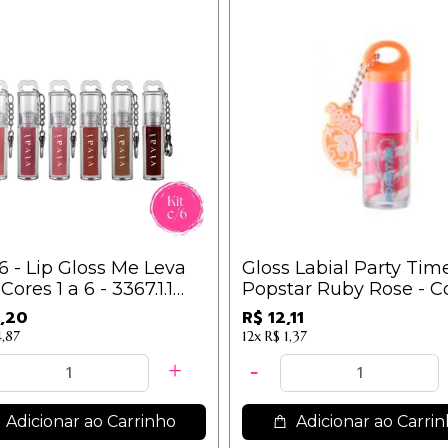
/6 - Lip Gloss Me Leva
Gloss Labial Party Tim
Cores 1 a 6 - 3367.1.1
Popstar Ruby Rose - C
Bye Bye
,20
R$ 12,11
4,87
12x
R$ 1,37
Adicionar ao Carrinho
Adicionar ao Carri