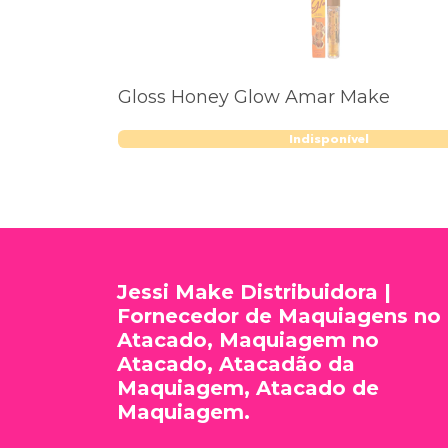
Gloss Honey Glow Amar Make
Indisponível
Jessi Make Distribuidora |
Fornecedor de Maquiagens no
Atacado, Maquiagem no
Atacado, Atacadão da
Maquiagem, Atacado de
Maquiagem.