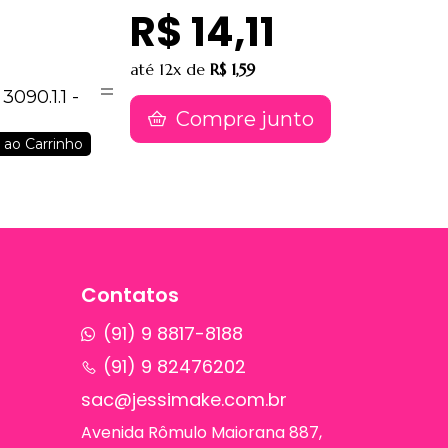
R$ 14,11
até
12x
de
R$ 1,59
Compre junto
 ao Carrinho
Contatos
(91) 9 8817-8188
(91) 9 82476202
sac@jessimake.com.br
Avenida Rômulo Maiorana 887,