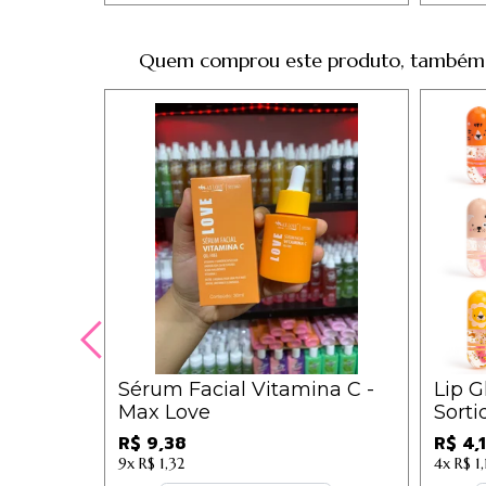
Quem comprou este produto, também
Sérum Facial Vitamina C -
Lip G
Max Love
Sortid
R$ 9,38
R$ 4,
9x
R$ 1,32
4x
R$ 1,