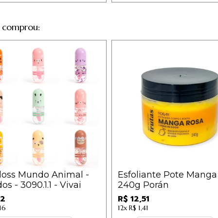
 comprou:
loss Mundo Animal -
Esfoliante Pote Manga
os - 3090.1.1 - Vivai
240g Porán
12
R$ 12,51
16
12x
R$ 1,41