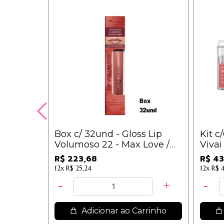
Box c/ 32und - Gloss Lip
Kit c
Volumoso 22 - Max Love /
Vivai 
6,99
/7,20
R$ 223,68
R$ 43
12x
R$ 25,24
12x
R$ 
Adicionar ao Carrinho