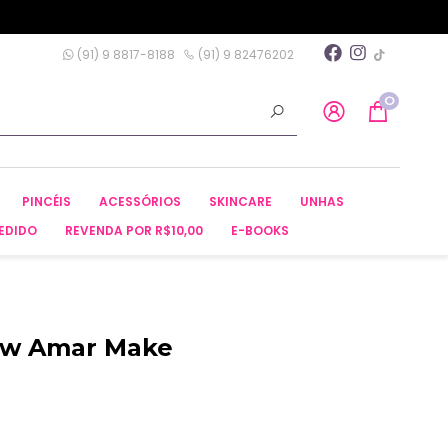
(91) 9 8817-8188
(91) 9 82476202
0
PINCÉIS
ACESSÓRIOS
SKINCARE
UNHAS
EDIDO
REVENDA POR R$10,00
E-BOOKS
ow Amar Make