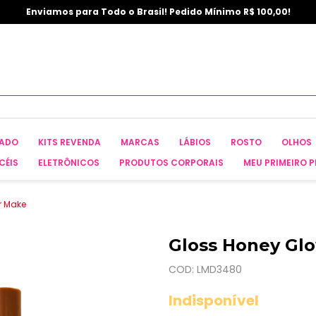
Enviamos para Todo o Brasil! Pedido Mínimo R$ 100,00!
CADO
KITS REVENDA
MARCAS
LÁBIOS
ROSTO
OLHOS
CÉIS
ELETRÔNICOS
PRODUTOS CORPORAIS
MEU PRIMEIRO P
r Make
Gloss Honey Gl
COD: LMD3480
Indisponível