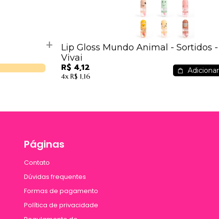
Lip Gloss Mundo Animal - Sortidos - 3090.1.1 -
Vivai
R$ 4,12
Adicionar
4x
R$ 1,16
Páginas
Contato
Dúvidas frequentes
Formas de pagamento
Política de privacidade