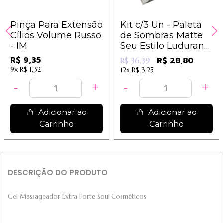
Pinça Para Extensão
Kit c/3 Un - Paleta
Cílios Volume Russo
de Sombras Matte
- IM
Seu Estilo Ludurana
- B00221
R$ 9,35
R$ 28,80
R$ 36,39
9x
R$ 1,32
12x
R$ 3,25
Adicionar ao
Adicionar ao
Carrinho
Carrinho
DESCRIÇÃO DO PRODUTO
Gel Massageador Extra Forte Soul Cosméticos