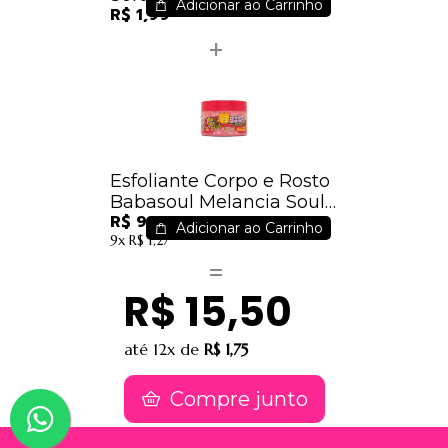
Adicionar ao Carrinho
R$ 1,99
Esfoliante Corpo e Rosto
Babasoul Melancia Soul
R$ 9,01
Cosméticos
Adicionar ao Carrinho
9x
R$ 1,27
R$ 15,50
até
12x
de
R$ 1,75
Compre junto