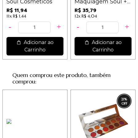
Soul Cosméticos
Maquiagem Soul +
Dix Soul Cosméticos
R$ 11,94
R$ 35,79
11x
R$ 1,44
12x
R$ 4,04
Adicionar ao
Adicionar ao
Carrinho
Carrinho
Quem comprou este produto, também
comprou:
21
%