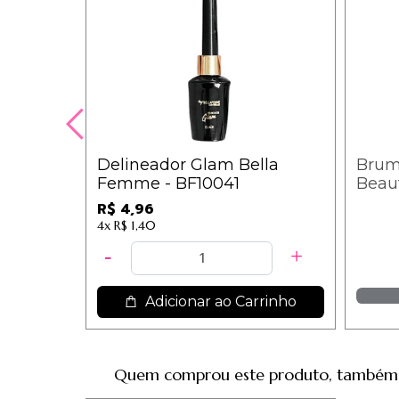
Delineador Glam Bella
Bruma
Femme - BF10041
Beau
R$ 4,96
4x
R$ 1,40
Adicionar ao Carrinho
Quem comprou este produto, também