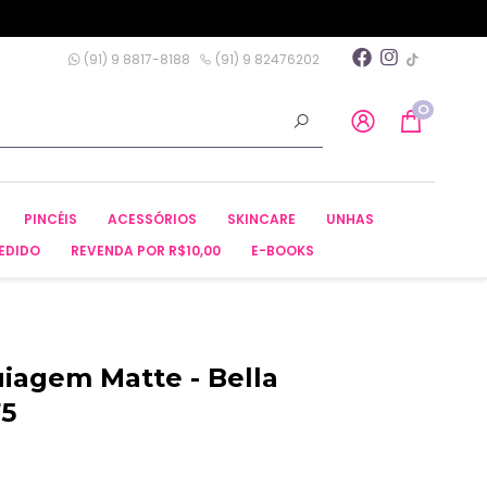
(91) 9 8817-8188
(91) 9 82476202
0
PINCÉIS
ACESSÓRIOS
SKINCARE
UNHAS
EDIDO
REVENDA POR R$10,00
E-BOOKS
iagem Matte - Bella
75