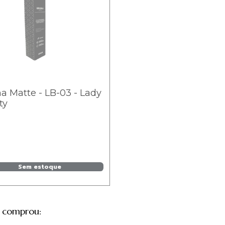
 Matte - LB-03 - Lady
ty
Sem estoque
 comprou: