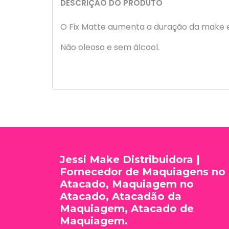
DESCRIÇÃO DO PRODUTO
O Fix Matte aumenta a duração da make e 
Não oleoso e sem álcool.
Jessi Make Distribuidora |
Fornecedor de Maquiagens no
Atacado, Maquiagem no
Atacado, Atacadão da
Maquiagem, Atacado de
Maquiagem.