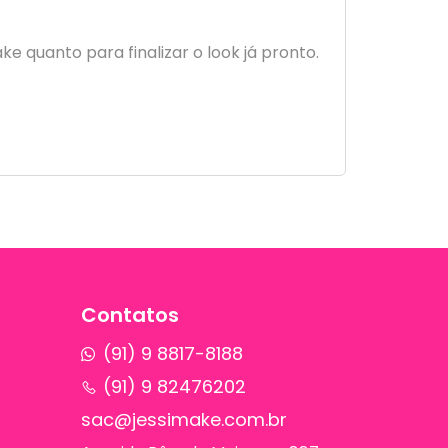
 quanto para finalizar o look já pronto.
Contatos
(91) 9 8817-8188
(91) 9 82476202
sac@jessimake.com.br