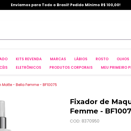
Enviamos para Todo o Brasil! Pedido Mínimo R$ 100,00!
CADO
KITS REVENDA
MARCAS
LÁBIOS
ROSTO
OLHOS
CÉIS
ELETRÔNICOS
PRODUTOS CORPORAIS
MEU PRIMEIRO P
 Matte - Bella Femme - BF10075
Fixador de Maqu
Femme - BF100
COD: 8370950