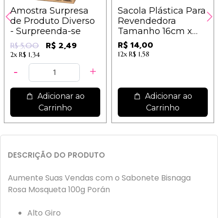
Amostra Surpresa
Sacola Plástica Para
de Produto Diverso
Revendedora
- Surpreenda-se
Tamanho 16cm x
27cm - 25 unidades
R$ 14,00
R$ 2,49
R$ 5,00
12x
R$ 1,58
2x
R$ 1,34
Adicionar ao
Adicionar ao
Carrinho
Carrinho
DESCRIÇÃO DO PRODUTO
Aumente Suas Vendas com o Sabonete Bisnaga
Rosa Mosqueta 100g Porán
Alto Giro