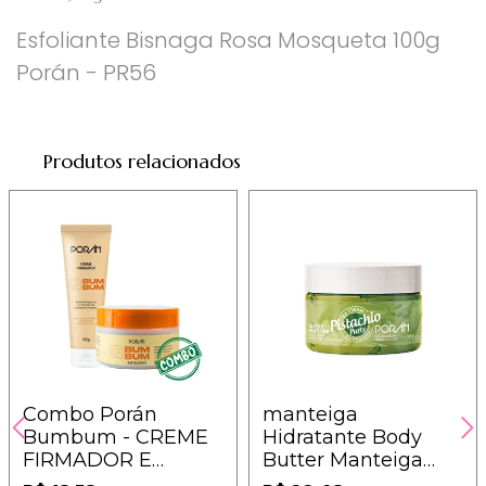
Esfoliante Bisnaga Rosa Mosqueta 100g
Porán - PR56
Produtos relacionados
Combo Porán
manteiga
Bumbum - CREME
Hidratante Body
FIRMADOR E
Butter Manteiga
ESFOLIANTE
Hidratante Corporal