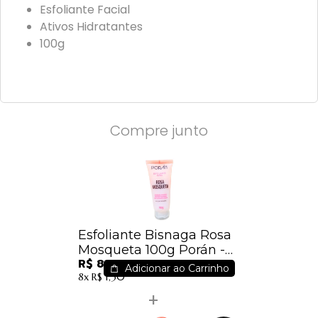
Esfoliante Facial
Ativos Hidratantes
100g
Compre junto
Esfoliante Bisnaga Rosa
Mosqueta 100g Porán -
R$ 8,41
PR56
Adicionar ao Carrinho
8x
R$ 1,30