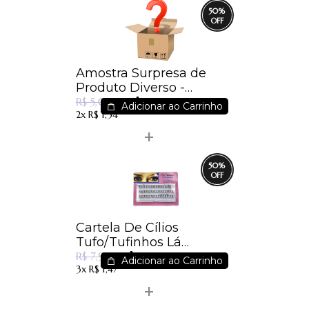
50
%
Amostra Surpresa de
Produto Diverso -
R$ 2,49
Surpreenda-se
R$ 5,00
Adicionar ao Carrinho
2x
R$ 1,34
50
%
Cartela De Cílios
Tufo/Tufinhos Lá
R$ 3,99
Charme - Im
R$ 7,99
Adicionar ao Carrinho
3x
R$ 1,47