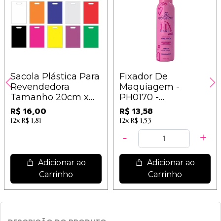
Sacola Plástica Para
Fixador De
Revendedora
Maquiagem -
Tamanho 20cm x
PH0170 -
30cm - 25 unidades
PhálleBeauty
R$ 16,00
R$ 13,58
12x
R$ 1,81
12x
R$ 1,53
Adicionar ao
Adicionar ao
Carrinho
Carrinho