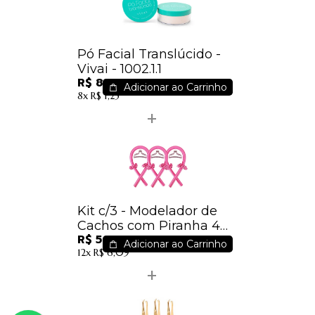
Pó Facial Translúcido -
Vivai - 1002.1.1
R$ 8,05
Adicionar ao Carrinho
8x
R$ 1,25
Kit c/3 - Modelador de
Cachos com Piranha 4
R$ 54,00
Peças Cores Sortidas - IM
Adicionar ao Carrinho
12x
R$ 6,09
/ 18,00