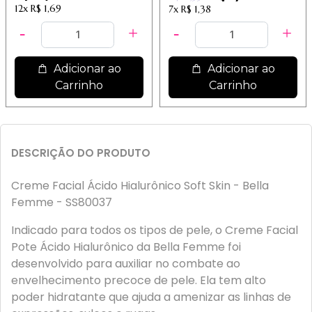
12x
R$ 1,69
7x
R$ 1,38
Adicionar ao
Adicionar ao
Carrinho
Carrinho
DESCRIÇÃO DO PRODUTO
Creme Facial Ácido Hialurônico Soft Skin - Bella
Femme - SS80037
Indicado para todos os tipos de pele, o Creme Facial
Pote Ácido Hialurônico da Bella Femme foi
desenvolvido para auxiliar no combate ao
envelhecimento precoce de pele. Ela tem alto
poder hidratante que ajuda a amenizar as linhas de