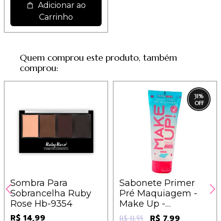
Adicionar ao
Carrinho
Quem comprou este produto, também
comprou:
31
%
Sombra Para
Sabonete Primer
Sobrancelha Ruby
Pré Maquiagem -
Rose Hb-9354
Make Up -
Dermachem
R$ 14,99
R$ 7,99
R$ 11,55