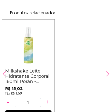
Produtos relacionados
Milkshake Leite
Hidratante Corporal
160ml Porán -
Pineapple Delicious
R$ 15,02
12x
R$ 1,69