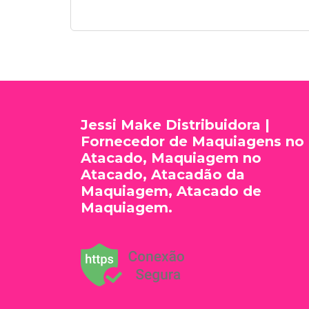
Jessi Make Distribuidora |
Fornecedor de Maquiagens no
Atacado, Maquiagem no
Atacado, Atacadão da
Maquiagem, Atacado de
Maquiagem.