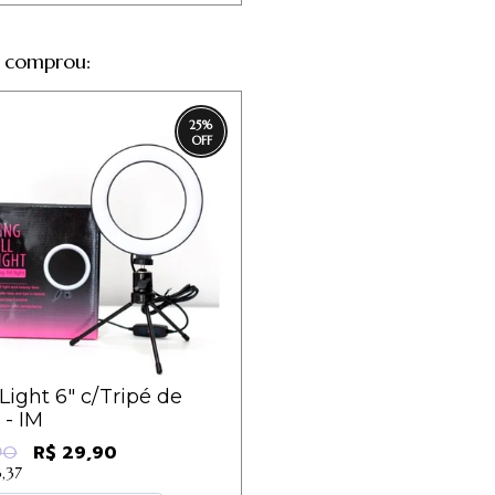
 comprou:
25
%
Light 6" c/Tripé de
- IM
R$ 29,90
90
3,37