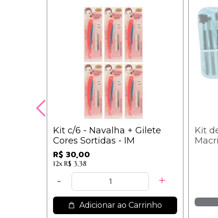
Kit c/6 - Navalha + Gilete
Kit d
Cores Sortidas - IM
Macr
R$ 30,00
12x
R$ 3,38
Adicionar ao Carrinho