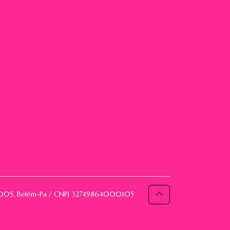
093005, Belém-Pa / CNPJ 32749864000105