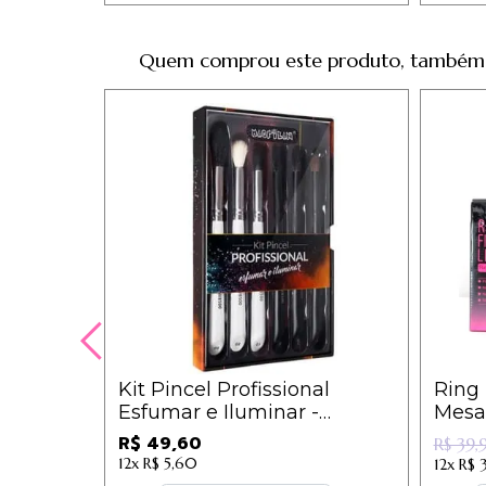
Quem comprou este produto, também
Kit Pincel Profissional
Ring 
Esfumar e Iluminar -
Mesa 
WB500 - Macrilan
R$ 49,60
R$ 39,
12x
R$ 5,60
12x
R$ 