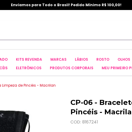
Enviamos para Todo o Brasil! Pedido Mínimo R$ 100,00!
CADO
KITS REVENDA
MARCAS
LÁBIOS
ROSTO
OLHOS
CÉIS
ELETRÔNICOS
PRODUTOS CORPORAIS
MEU PRIMEIRO P
a Limpeza de Pincéis - Macrilan
CP-06 - Bracele
Pincéis - Macril
COD: 8167241