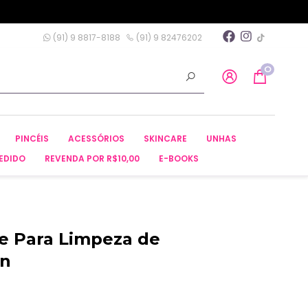
(91) 9 8817-8188
(91) 9 82476202
0
PINCÉIS
ACESSÓRIOS
SKINCARE
UNHAS
EDIDO
REVENDA POR R$10,00
E-BOOKS
te Para Limpeza de
an