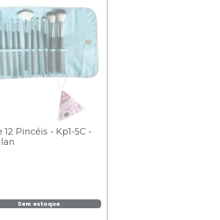
e 12 Pincéis - Kp1-5C -
ilan
Sem estoque