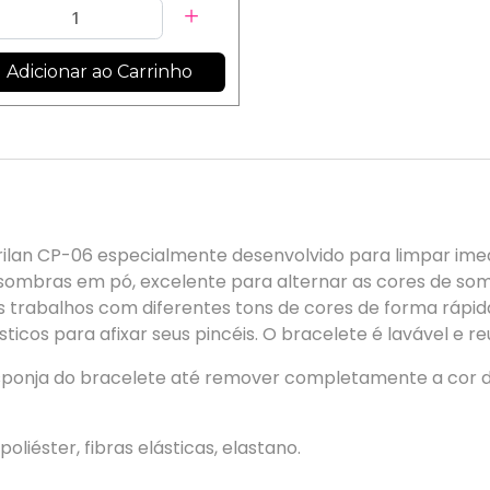
Adicionar ao Carrinho
rilan CP-06 especialmente desenvolvido para limpar im
 sombras em pó, excelente para alternar as cores de som
ios trabalhos com diferentes tons de cores de forma ráp
os para afixar seus pincéis. O bracelete é lavável e reut
esponja do bracelete até remover completamente a cor d
poliéster, fibras elásticas, elastano.