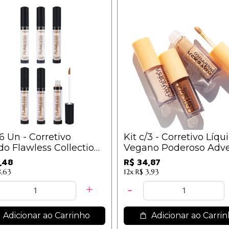
/6 Un - Corretivo
Kit c/3 - Corretivo Líqu
do Flawless Collection
Vegano Poderoso Adve
- Ruby Rose - HB-
AD601 Tons Médios / 11
,48
R$ 34,87
8,63
12x
R$ 3,93
Adicionar ao Carrinho
Adicionar ao Carri