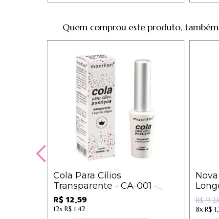
Quem comprou este produto, também
Cola Para Cílios
Nova 
Transparente - CA-001 -
Longo
Macrilan
B001
R$ 12,59
R$ 9,2
12x
R$ 1,42
8x
R$ 1