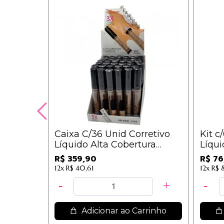
Caixa C/36 Unid Corretivo
Kit c
Líquido Alta Cobertura
Líqui
Flawless Ruby Rose
Bege 
R$ 359,90
R$ 76
Coleção BEGE + Provadores
8080
12x
R$ 40,61
12x
R$ 
- HB-8080
Adicionar ao Carrinho