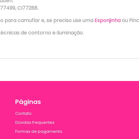
raben.
I77499, CI77288.
to para camuflar e, se preciso use uma
Esponjinha
ou Pinc
écnicas de contorno e iluminação.
Páginas
Contato
Dúvidas frequentes
Formas de pagamento