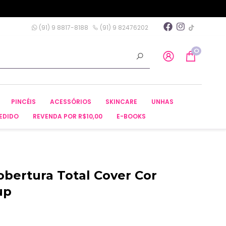
(91) 9 8817-8188
(91) 9 82476202
0
PINCÉIS
ACESSÓRIOS
SKINCARE
UNHAS
EDIDO
REVENDA POR R$10,00
E-BOOKS
obertura Total Cover Cor
up