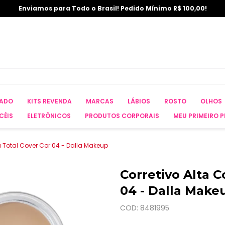
Enviamos para Todo o Brasil! Pedido Mínimo R$ 100,00!
CADO
KITS REVENDA
MARCAS
LÁBIOS
ROSTO
OLHOS
CÉIS
ELETRÔNICOS
PRODUTOS CORPORAIS
MEU PRIMEIRO P
a Total Cover Cor 04 - Dalla Makeup
Corretivo Alta C
04 - Dalla Make
COD: 8481995