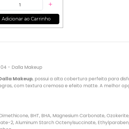
Adicionar ao Carrinho
 04 - Dalla Makeup
 Dalla Makeup
, possui a alta cobertura perfeita para di
 negras, com textura cremosa e efeito matte. A melhor op
Dimethicone, BHT, BHA, Magnesium Carbonate, Ozokerite, 
ipate-2, Aluminum Starch Octenylsuccinate, Ethylparaben