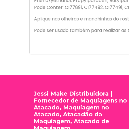
Phenoxyethanol, Propylparaben, Butylpa
Pode Conter: CI77891, CI77492, CI77491, C
Aplique nas olheiras e manchinhas do ros
Pode ser usado também para realizar as t
Jessi Make Distribuidora |
Fornecedor de Maquiagens no
Atacado, Maquiagem no
Atacado, Atacadão da
Maquiagem, Atacado de
Maquiagem.