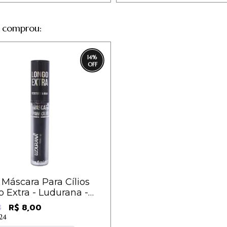
 comprou:
14
%
Máscara Para Cílios
 Extra - Ludurana -
61
R$ 8,00
8
,24