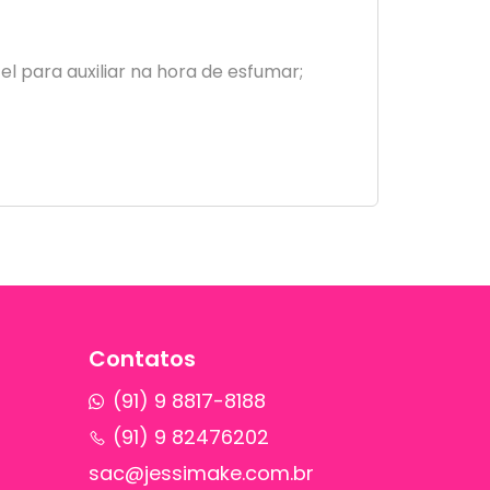
el para auxiliar na hora de esfumar;
Contatos
(91) 9 8817-8188
(91) 9 82476202
sac@jessimake.com.br