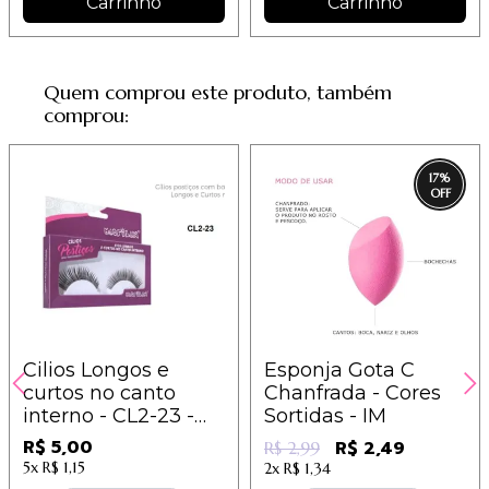
Carrinho
Carrinho
Quem comprou este produto, também
comprou:
17
%
Cilios Longos e
Esponja Gota C
curtos no canto
Chanfrada - Cores
interno - CL2-23 -
Sortidas - IM
Macrilan
R$ 5,00
R$ 2,49
R$ 2,99
5x
R$ 1,15
2x
R$ 1,34