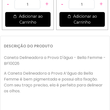
Adicionar ao
Adicionar ao
Carrinho
Carrinho
DESCRIÇÃO DO PRODUTO
Caneta Delineadora a Prova D'água - Bella Femme -
BF10026
A Caneta Delineadora a Prova A’água da Bella
Femme é bem pigmentada e possui alta fixação.
Com seu traço preciso, ela é perfeita para delinear
os olhos.