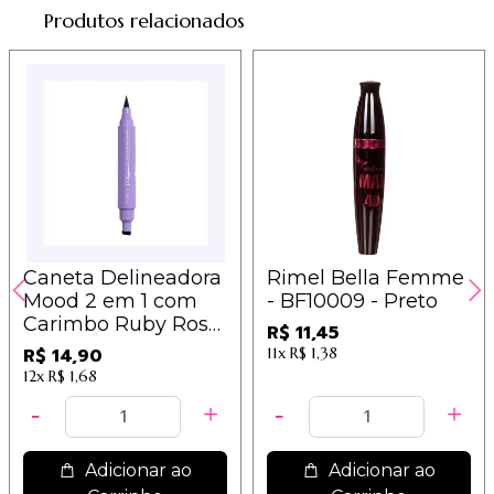
Produtos relacionados
Caneta Delineadora
Rimel Bella Femme
Mood 2 em 1 com
- BF10009 - Preto
Carimbo Ruby Rose
R$ 11,45
- HB519
R$ 14,90
11x
R$ 1,38
12x
R$ 1,68
Adicionar ao
Adicionar ao